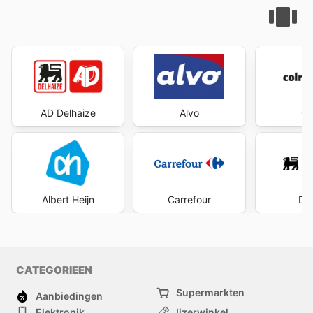
AD Delhaize
Alvo
Co
Albert Heijn
Carrefour
Del
CATEGORIEEN
Supermarkten
Aanbiedingen
Elektronik
Ijzerwinkel