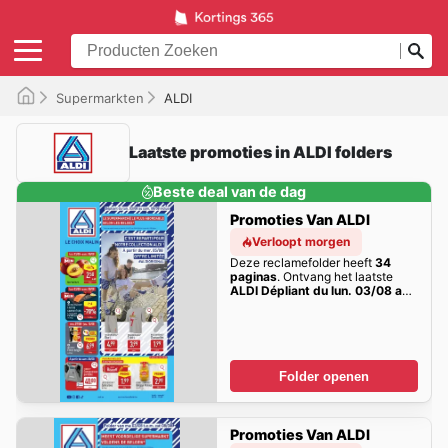
Supermarkten
ALDI
Laatste promoties in ALDI folders
Beste deal van de dag
Promoties Van ALDI
Verloopt morgen
Deze reclamefolder heeft
34
paginas
. Ontvang het laatste
ALDI Dépliant du lun. 03/08 au
sam. 08/08 inclus
kortings hier!
Folder openen
Promoties Van ALDI