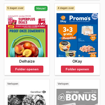
bijdraagt aan aanzienlijke besparingen. Nodig hen uit
om de meest recente online aanbiedingen te ontdekken
5 dagen over
4 dagen over
Nieuw!
en op de hoogte te blijven van nieuwe producten en
tijdelijke kortingen.
Bezoek de website van ALDI vandaag nog om de beste
merken te ontdekken en direct te beginnen met
besparen.
OKay
Delhaize
Folder openen
Folder openen
Verlopen
Verlopen