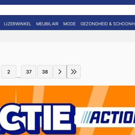
IJZERWINKEL
MEUBILAIR
MODE
GEZONDHEID & SCHOONH
2
37
38
...