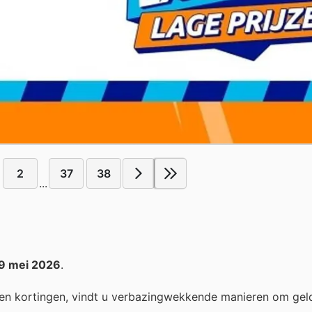
2
37
38
...
9 mei 2026
.
en kortingen, vindt u verbazingwekkende manieren om gel