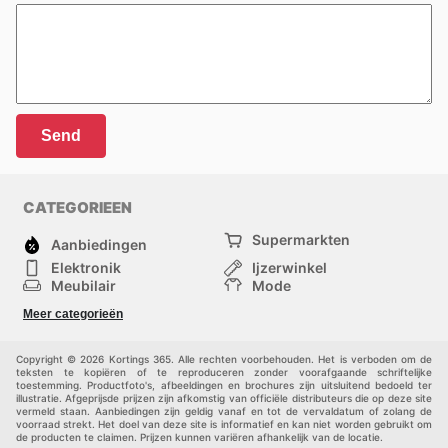
Send
CATEGORIEEN
Supermarkten
Aanbiedingen
Elektronik
Ijzerwinkel
Meubilair
Mode
Gezondheid &
Sport
Meer categorieën
Schoonheid
Kinderen
Huisdieren
Andere
Copyright © 2026 Kortings 365. Alle rechten voorbehouden. Het is verboden om de
teksten te kopiëren of te reproduceren zonder voorafgaande schriftelijke
toestemming. Productfoto's, afbeeldingen en brochures zijn uitsluitend bedoeld ter
illustratie. Afgeprijsde prijzen zijn afkomstig van officiële distributeurs die op deze site
vermeld staan. Aanbiedingen zijn geldig vanaf en tot de vervaldatum of zolang de
voorraad strekt. Het doel van deze site is informatief en kan niet worden gebruikt om
de producten te claimen. Prijzen kunnen variëren afhankelijk van de locatie.