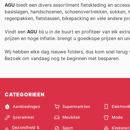
AGU
biedt een divers assortiment fietskleding en accesso
basislagen, handschoenen, schoenovertrekken, sokken, mu
regenpakken, fietstassen, bikepacking en vele andere pr
Vindt een
AGU
bij u in de buurt en profiteer van elk ext
prijzen en hoge inflatie.
brengt u goedkope prijzen en un
Wij hebben elke dag nieuwe folders, dus kom snel teru
Bezoek
om vandaag nog te beginnen met besparen.
CATEGORIEEN
Aanbiedingen
Supermarkten
Elektroni
Ijzerwinkel
Meubilair
Mode
Gezondheid &
Sport
Kinderen