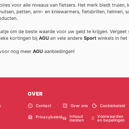
ires voor alle niveaus van fietsers. Het merk biedt truien,
tsen, petten, arm- en kniewarmers, fietsbrillen, helmen, 
oducten.
raatje om de beste waarde voor uw geld te krijgen. Vergeet 
ieke kortingen bij
AGU
en vele andere
Sport
winkels in het 
g voor nog meer
AGU
aanbiedingen!
OVER
k
Contact
Over ons
Cookiebeleid
Inhoud
Voorwaarden
Privacybeleid
melden
en bepalingen