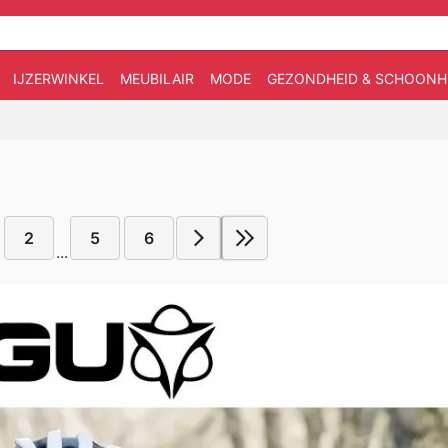
IJZERWINKEL
MEUBILAIR
MODE
GEZONDHEID & SCHOONH
2
5
6
...