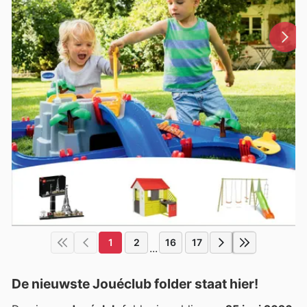
1
2
16
17
...
De nieuwste Jouéclub folder staat hier!