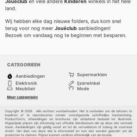
Jouéclub
en vele andere
Kinderen
winkels in het hele
land.
Wij hebben elke dag nieuwe folders, dus kom snel
terug voor nog meer
Jouéclub
aanbiedingen!
Bezoek
om vandaag nog te beginnen met besparen.
CATEGORIEEN
Supermarkten
Aanbiedingen
Elektronik
Ijzerwinkel
Meubilair
Mode
Gezondheid &
Sport
Meer categorieën
Schoonheid
Kinderen
Huisdieren
Andere
Copyright © 2026 . Alle rechten voorbehouden. Het is verboden om de teksten te
kopiëren of te reproduceren zonder voorafgaande schriftelijke toestemming.
Productfoto's, afbeeldingen en brochures zijn uitsluitend bedoeld ter illustratie.
Afgeprijsde prijzen zijn afkomstig van officiële distributeurs die op deze site vermeld
staan. Aanbiedingen zijn geldig vanaf en tot de vervaldatum of zolang de voorraad
strekt. Het doel van deze site is informatief en kan niet worden gebruikt om de
producten te claimen. Prijzen kunnen variëren afhankelijk van de locatie.