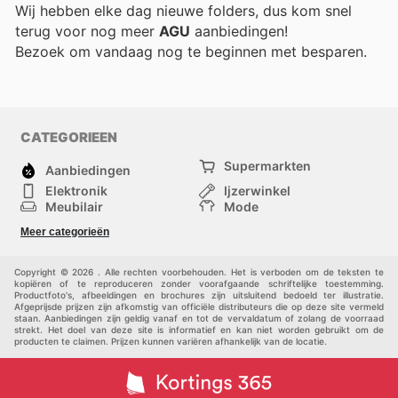
Wij hebben elke dag nieuwe folders, dus kom snel
terug voor nog meer
AGU
aanbiedingen!
Bezoek
om vandaag nog te beginnen met besparen.
CATEGORIEEN
Supermarkten
Aanbiedingen
Elektronik
Ijzerwinkel
Meubilair
Mode
Gezondheid &
Sport
Meer categorieën
Schoonheid
Kinderen
Huisdieren
Andere
Copyright © 2026 . Alle rechten voorbehouden. Het is verboden om de teksten te
kopiëren of te reproduceren zonder voorafgaande schriftelijke toestemming.
Productfoto's, afbeeldingen en brochures zijn uitsluitend bedoeld ter illustratie.
Afgeprijsde prijzen zijn afkomstig van officiële distributeurs die op deze site vermeld
staan. Aanbiedingen zijn geldig vanaf en tot de vervaldatum of zolang de voorraad
strekt. Het doel van deze site is informatief en kan niet worden gebruikt om de
producten te claimen. Prijzen kunnen variëren afhankelijk van de locatie.