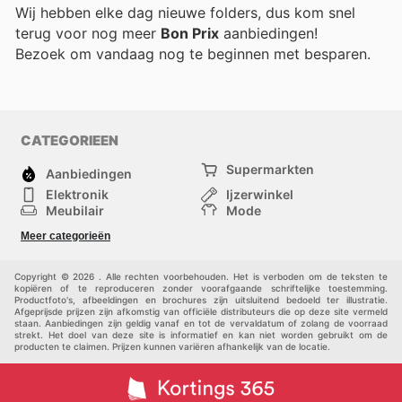
Wij hebben elke dag nieuwe folders, dus kom snel
terug voor nog meer
Bon Prix
aanbiedingen!
Bezoek
om vandaag nog te beginnen met besparen.
CATEGORIEEN
Supermarkten
Aanbiedingen
Elektronik
Ijzerwinkel
Meubilair
Mode
Gezondheid &
Sport
Meer categorieën
Schoonheid
Kinderen
Huisdieren
Andere
Copyright © 2026 . Alle rechten voorbehouden. Het is verboden om de teksten te
kopiëren of te reproduceren zonder voorafgaande schriftelijke toestemming.
Productfoto's, afbeeldingen en brochures zijn uitsluitend bedoeld ter illustratie.
Afgeprijsde prijzen zijn afkomstig van officiële distributeurs die op deze site vermeld
staan. Aanbiedingen zijn geldig vanaf en tot de vervaldatum of zolang de voorraad
strekt. Het doel van deze site is informatief en kan niet worden gebruikt om de
producten te claimen. Prijzen kunnen variëren afhankelijk van de locatie.