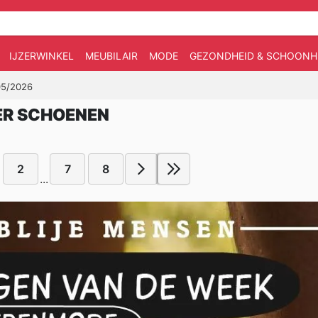
IJZERWINKEL
MEUBILAIR
MODE
GEZONDHEID & SCHOONH
05/2026
ER SCHOENEN
2
7
8
...