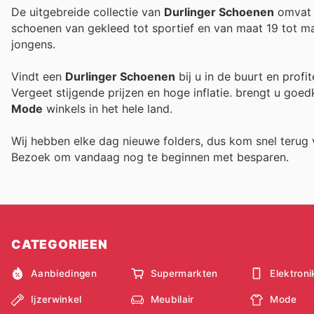
De uitgebreide collectie van
Durlinger Schoenen
omvat s
schoenen van gekleed tot sportief en van maat 19 tot m
jongens.
Vindt een
Durlinger Schoenen
bij u in de buurt en profi
Vergeet stijgende prijzen en hoge inflatie.
brengt u goedk
Mode
winkels in het hele land.
Wij hebben elke dag nieuwe folders, dus kom snel teru
Bezoek
om vandaag nog te beginnen met besparen.
CATEGORIEEN
Aanbiedingen
Supermarkten
Elektroni
Ijzerwinkel
Meubilair
Mode