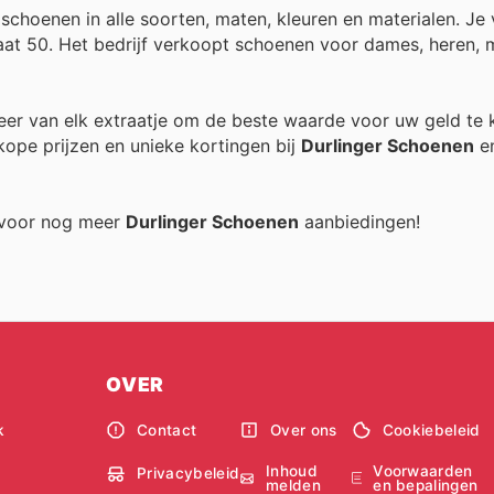
choenen in alle soorten, maten, kleuren en materialen. Je 
aat 50. Het bedrijf verkoopt schoenen voor dames, heren, 
teer van elk extraatje om de beste waarde voor uw geld te k
ope prijzen en unieke kortingen bij
Durlinger Schoenen
en
g voor nog meer
Durlinger Schoenen
aanbiedingen!
OVER
k
Contact
Over ons
Cookiebeleid
Inhoud
Voorwaarden
Privacybeleid
melden
en bepalingen