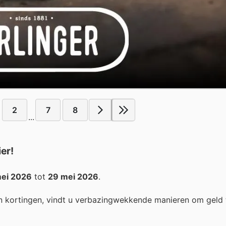
2
7
8
...
er!
mei 2026
tot
29 mei 2026
.
n kortingen, vindt u verbazingwekkende manieren om geld 