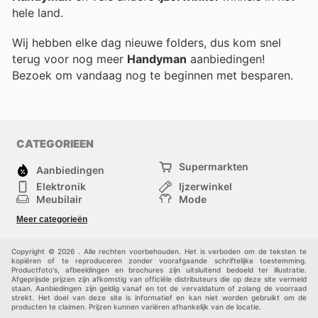
hele land.
Wij hebben elke dag nieuwe folders, dus kom snel
terug voor nog meer
Handyman
aanbiedingen!
Bezoek
om vandaag nog te beginnen met besparen.
CATEGORIEEN
Supermarkten
Aanbiedingen
Elektronik
Ijzerwinkel
Meubilair
Mode
Gezondheid &
Sport
Meer categorieën
Schoonheid
Kinderen
Huisdieren
Andere
Copyright © 2026 . Alle rechten voorbehouden. Het is verboden om de teksten te
kopiëren of te reproduceren zonder voorafgaande schriftelijke toestemming.
Productfoto's, afbeeldingen en brochures zijn uitsluitend bedoeld ter illustratie.
Afgeprijsde prijzen zijn afkomstig van officiële distributeurs die op deze site vermeld
staan. Aanbiedingen zijn geldig vanaf en tot de vervaldatum of zolang de voorraad
strekt. Het doel van deze site is informatief en kan niet worden gebruikt om de
producten te claimen. Prijzen kunnen variëren afhankelijk van de locatie.