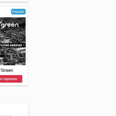
Populair
'Green
er openen