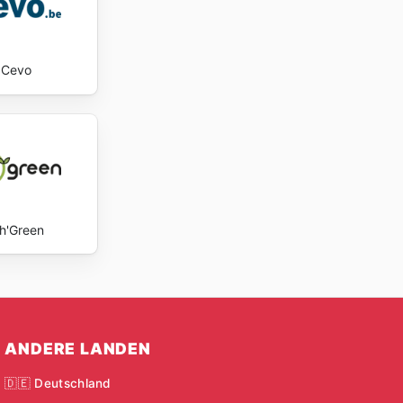
Cevo
h'Green
ANDERE LANDEN
🇩🇪 Deutschland