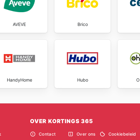
AVEVE
Brico
HandyHome
Hubo
O
OVER KORTINGS 365
k
Contact
Over ons
Cookiebeleid