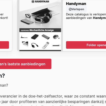
Handyman
Verlopen
eer
Deze catalogus is verlope
kort!
aanbiedingen van
Handym
Folder open
's laatste aanbiedingen
n?
yman?
verancier in de doe-het-zelfsector, waar ze constant waar
 jaar door profiteren van aanzienlijke besparingen dankzij 