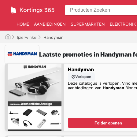
HOME
AANBIEDINGEN
SUPERMARKTEN
ELEKTRONIK
Ijzerwinkel
Handyman
Laatste promoties in Handyman f
Handyman
Verlopen
Deze catalogus is verlopen. Vind m
aanbiedingen van
Handyman
Binnen
Folder openen