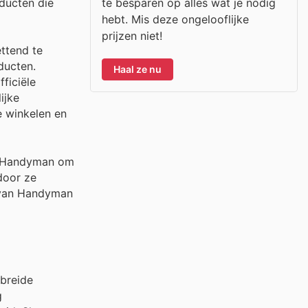
te besparen op alles wat je nodig
ducten die
hebt. Mis deze ongelooflijke
prijzen niet!
ttend te
ducten.
Haal ze nu
ficiële
ijke
e winkelen en
n Handyman om
door ze
s van Handyman
ebreide
g