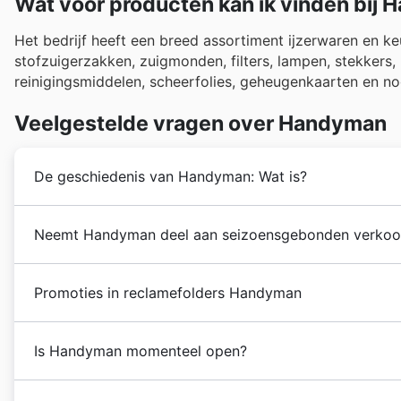
Wat voor producten kan ik vinden bij
Het bedrijf heeft een breed assortiment ijzerwaren en k
stofzuigerzakken, zuigmonden, filters, lampen, stekkers,
reinigingsmiddelen, scheerfolies, geheugenkaarten en no
Veelgestelde vragen over Handyman
De geschiedenis van Handyman: Wat is?
Handyman
werd oorspronkelijk meer dan 5 jaar gelede
Neemt Handyman deel aan seizoensgebonden verkoo
over het hele land groeien en meer winkels openen.
Ja, Handyman neemt deel aan diverse
seizoenspromot
Promoties in reclamefolders Handyman
maakt het u gemakkelijk om deze te ontdekken. U vin
kortingsbonnen
van Handyman, zodat u nooit een ko
Handyman
is een Belgische
hardware- en apparatenk
Zomersolden
,
Back to School
aanbiedingen,
herfstk
Is Handyman momenteel open?
vestigingen.
promoties, kunt u ook rekenen op speciale acties ro
promoties rond lokale Belgische feestdagen en even
De
Handyman
-winkel is beschikbaar van maandag tot