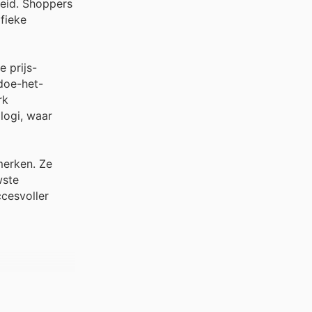
eid. Shoppers
fieke
 prijs-
 doe-het-
rk
logi, waar
merken. Ze
wste
ccesvoller