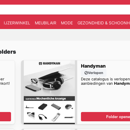
IJZERWINKEL
MEUBILAIR
MODE
GEZONDHEID & SCHOONH
olders
Handyman
Verlopen
eer
Deze catalogus is verlope
kort!
aanbiedingen van
Handym
Folder open