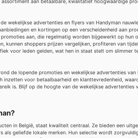
 assortiment aan betaalbare, kwalitatief hoogwaardige pro
de wekelijkse advertenties en flyers van Handyman nauwle
aanbiedingen en kortingen op een verscheidenheid aan pro
promoties aan, die regelmatig worden bijgewerkt op hun of
 kunnen shoppers prijzen vergelijken, profiteren van tijdel
iek voor leden gelden, wat hen in staat stelt om slimmer t
ond de lopende promoties en wekelijkse advertenties va
ich inzetten voor betaalbaarheid en klanttevredenheid, waar
ereik is. Blijf op de hoogte van de wekelijkse advertentie
man?
ten in België, staat kwaliteit centraal. Ze bieden een uitg
s als geliefde lokale merken. Hun selectie wordt zorgvuldi