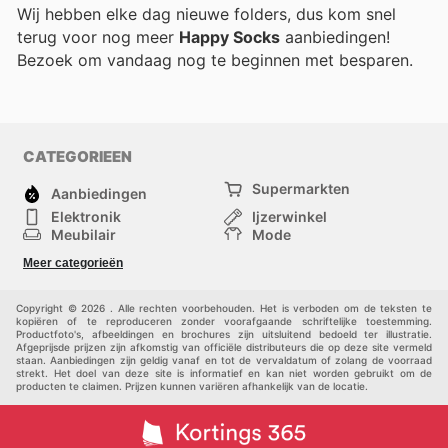
Wij hebben elke dag nieuwe folders, dus kom snel
terug voor nog meer
Happy Socks
aanbiedingen!
Bezoek
om vandaag nog te beginnen met besparen.
CATEGORIEEN
Supermarkten
Aanbiedingen
Elektronik
Ijzerwinkel
Meubilair
Mode
Gezondheid &
Sport
Meer categorieën
Schoonheid
Kinderen
Huisdieren
Andere
Copyright © 2026 . Alle rechten voorbehouden. Het is verboden om de teksten te
kopiëren of te reproduceren zonder voorafgaande schriftelijke toestemming.
Productfoto's, afbeeldingen en brochures zijn uitsluitend bedoeld ter illustratie.
Afgeprijsde prijzen zijn afkomstig van officiële distributeurs die op deze site vermeld
staan. Aanbiedingen zijn geldig vanaf en tot de vervaldatum of zolang de voorraad
strekt. Het doel van deze site is informatief en kan niet worden gebruikt om de
producten te claimen. Prijzen kunnen variëren afhankelijk van de locatie.