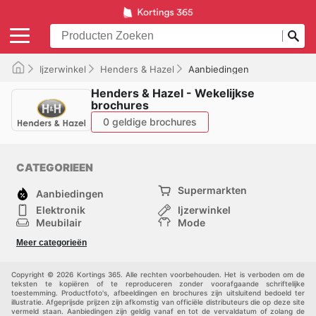
Ijzerwinkel
Henders & Hazel
Aanbiedingen
Henders & Hazel - Wekelijkse
brochures
0 geldige brochures
CATEGORIEEN
Supermarkten
Aanbiedingen
Elektronik
Ijzerwinkel
Meubilair
Mode
Gezondheid &
Sport
Meer categorieën
Schoonheid
Kinderen
Huisdieren
Andere
Copyright © 2026 Kortings 365. Alle rechten voorbehouden. Het is verboden om de
teksten te kopiëren of te reproduceren zonder voorafgaande schriftelijke
toestemming. Productfoto's, afbeeldingen en brochures zijn uitsluitend bedoeld ter
illustratie. Afgeprijsde prijzen zijn afkomstig van officiële distributeurs die op deze site
vermeld staan. Aanbiedingen zijn geldig vanaf en tot de vervaldatum of zolang de