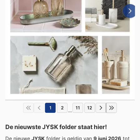
1
2
11
12
...
De nieuwste JYSK folder staat hier!
De nieuwe
JYSK
folder is geldig van
9 juni 2026
tot