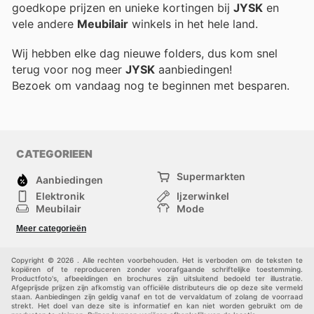
goedkope prijzen en unieke kortingen bij
JYSK
en
vele andere
Meubilair
winkels in het hele land.
Wij hebben elke dag nieuwe folders, dus kom snel
terug voor nog meer
JYSK
aanbiedingen!
Bezoek
om vandaag nog te beginnen met besparen.
CATEGORIEEN
Supermarkten
Aanbiedingen
Elektronik
Ijzerwinkel
Meubilair
Mode
Gezondheid &
Sport
Meer categorieën
Schoonheid
Kinderen
Huisdieren
Andere
Copyright © 2026 . Alle rechten voorbehouden. Het is verboden om de teksten te
kopiëren of te reproduceren zonder voorafgaande schriftelijke toestemming.
Productfoto's, afbeeldingen en brochures zijn uitsluitend bedoeld ter illustratie.
Afgeprijsde prijzen zijn afkomstig van officiële distributeurs die op deze site vermeld
staan. Aanbiedingen zijn geldig vanaf en tot de vervaldatum of zolang de voorraad
strekt. Het doel van deze site is informatief en kan niet worden gebruikt om de