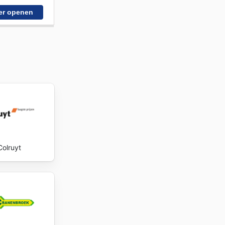
er openen
Colruyt