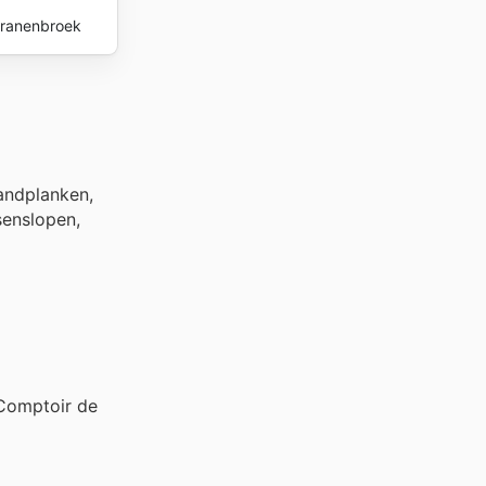
ranenbroek
wandplanken,
senslopen,
 Comptoir de