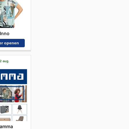
Inno
er openen
22 aug.
amma