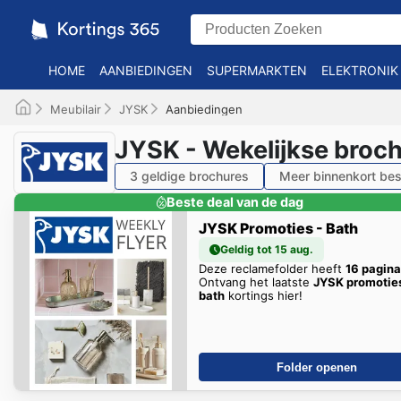
HOME
AANBIEDINGEN
SUPERMARKTEN
ELEKTRONIK
Meubilair
JYSK
Aanbiedingen
JYSK - Wekelijkse broc
3 geldige brochures
Meer binnenkort bes
Beste deal van de dag
JYSK Promoties - Bath
Geldig tot 15 aug.
Deze reclamefolder heeft
16 pagin
Ontvang het laatste
JYSK promoties
bath
kortings hier!
Folder openen