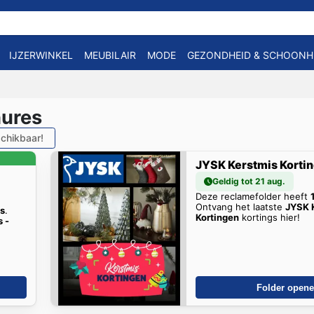
IJZERWINKEL
MEUBILAIR
MODE
GEZONDHEID & SCHOONH
hures
chikbaar!
JYSK Kerstmis Korti
Geldig tot 21 aug.
Deze reclamefolder heeft
Ontvang het laatste
JYSK 
as
.
Kortingen
kortings hier!
 -
Folder open