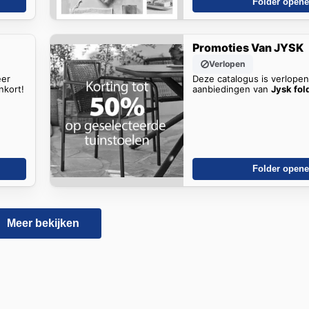
Folder open
Promoties Van JYSK
Verlopen
eer
Deze catalogus is verlope
nkort!
aanbiedingen van
Jysk fol
Folder open
Meer bekijken