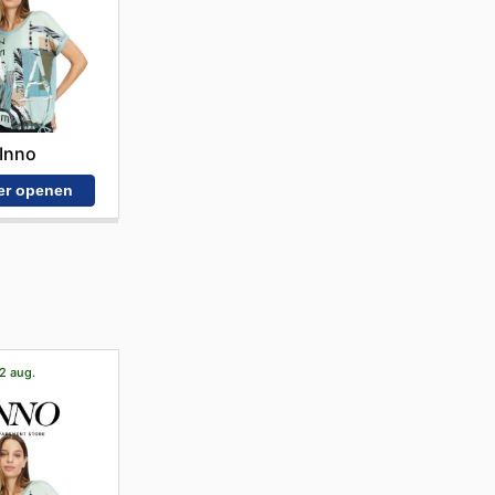
Inno
er openen
22 aug.