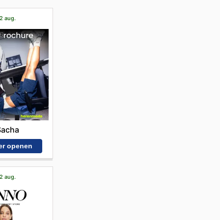
22 aug.
Sacha
er openen
22 aug.