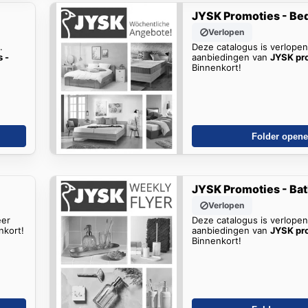
JYSK Promoties - Be
Verlopen
.
Deze catalogus is verlope
 -
aanbiedingen van
JYSK pr
Binnenkort!
Folder open
JYSK Promoties - Ba
Verlopen
eer
Deze catalogus is verlope
nkort!
aanbiedingen van
JYSK pro
Binnenkort!