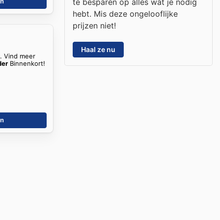
te besparen op alles wat je nodig
en
hebt. Mis deze ongelooflijke
prijzen niet!
Haal ze nu
n. Vind meer
der
Binnenkort!
en