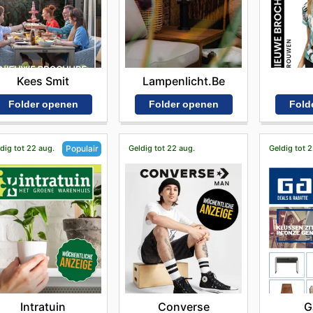
Kees Smit
Lampenlicht.be
Folder openen
Folder openen
Fold
dig tot 22 aug.
Geldig tot 22 aug.
Geldig tot 
Populair
Converse
G
Intratuin