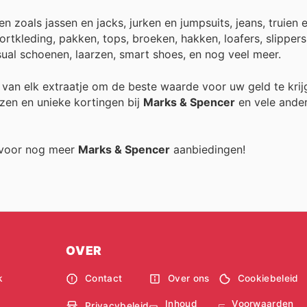
zoals jassen en jacks, jurken en jumpsuits, jeans, truien 
portkleding, pakken, tops, broeken, hakken, loafers, slipper
 casual schoenen, laarzen, smart shoes, en nog veel meer.
r van elk extraatje om de beste waarde voor uw geld te krij
zen en unieke kortingen bij
Marks & Spencer
en vele ande
g voor nog meer
Marks & Spencer
aanbiedingen!
OVER
k
Contact
Over ons
Cookiebeleid
Inhoud
Voorwaarden
Privacybeleid