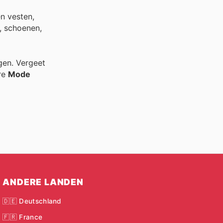
en vesten,
s, schoenen,
gen. Vergeet
re
Mode
ANDERE LANDEN
🇩🇪 Deutschland
🇫🇷 France