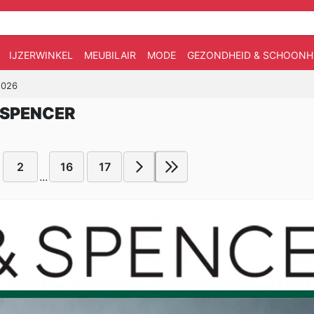
IJZERWINKEL
MEUBILAIR
MODE
GEZONDHEID & SCHOONH
2026
 SPENCER
2
16
17
...