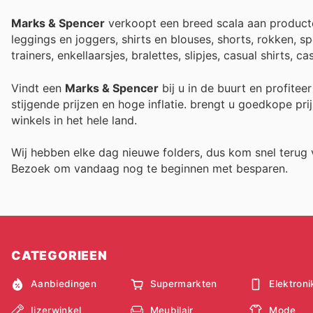
Marks & Spencer
verkoopt een breed scala aan producten 
leggings en joggers, shirts en blouses, shorts, rokken, s
trainers, enkellaarsjes, bralettes, slipjes, casual shirts,
Vindt een
Marks & Spencer
bij u in de buurt en profitee
stijgende prijzen en hoge inflatie.
brengt u goedkope prij
winkels in het hele land.
Wij hebben elke dag nieuwe folders, dus kom snel teru
Bezoek
om vandaag nog te beginnen met besparen.
CATEGORIEEN
Aanbiedingen
Supermarkten
Elektroni
Ijzerwinkel
Meubilair
Mode