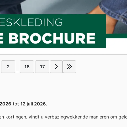
2
16
17
...
 2026
tot
12 juli 2026
.
en kortingen, vindt u verbazingwekkende manieren om gel