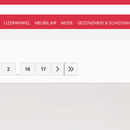
IJZERWINKEL
MEUBILAIR
MODE
GEZONDHEID & SCHOONH
2
16
17
...