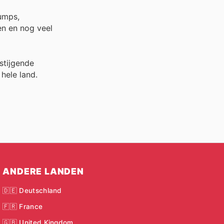
umps,
len en nog veel
stijgende
 hele land.
ANDERE LANDEN
🇩🇪 Deutschland
🇫🇷 France
🇬🇧 United Kingdom