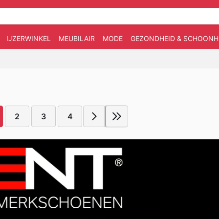
IJZERWINKEL
MEUBILAIR
MODE
GEZONDHEID & SCHOONH
2
3
4