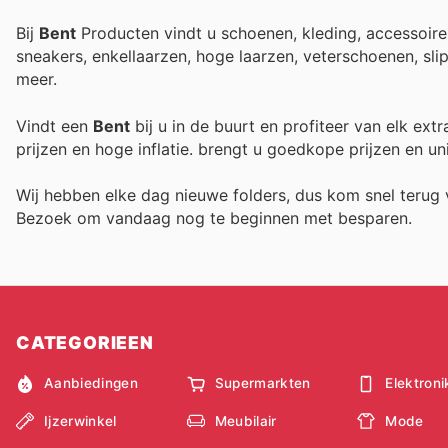
Bij
Bent
Producten vindt u schoenen, kleding, accessoir
sneakers, enkellaarzen, hoge laarzen, veterschoenen, slipp
meer.
Vindt een
Bent
bij u in de buurt en profiteer van elk ex
prijzen en hoge inflatie.
brengt u goedkope prijzen en un
Wij hebben elke dag nieuwe folders, dus kom snel teru
Bezoek
om vandaag nog te beginnen met besparen.
CATEGORIEEN
Aanbiedingen
Supermarkten
Elektroni
Ijzerwinkel
Meubilair
Mode