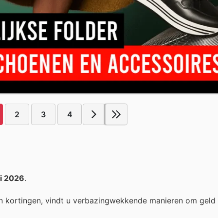
2
3
4
li 2026
.
n kortingen, vindt u verbazingwekkende manieren om geld