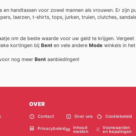
es en handtassen voor zowel mannen als vrouwen. Er zijn p
ers, laarzen, t-shirts, tops, jurken, truien, clutches, sanda
traatje om de beste waarde voor uw geld te krijgen. Vergeet 
ieke kortingen bij
Bent
en vele andere
Mode
winkels in het
g voor nog meer
Bent
aanbiedingen!
OVER
k
Contact
Over ons
Cookiebeleid
Inhoud
Voorwaarden
Privacybeleid
melden
en bepalingen