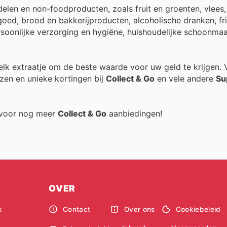
len en non-foodproducten, zoals fruit en groenten, vlees,
goed, brood en bakkerijproducten, alcoholische dranken, fr
ersoonlijke verzorging en hygiëne, huishoudelijke schoonm
 elk extraatje om de beste waarde voor uw geld te krijgen. 
zen en unieke kortingen bij
Collect & Go
en vele andere
Su
g voor nog meer
Collect & Go
aanbiedingen!
OVER
k
Contact
Over ons
Cookiebeleid