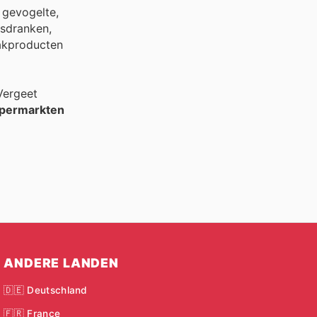
 gevogelte,
isdranken,
aakproducten
Vergeet
permarkten
ANDERE LANDEN
🇩🇪 Deutschland
🇫🇷 France