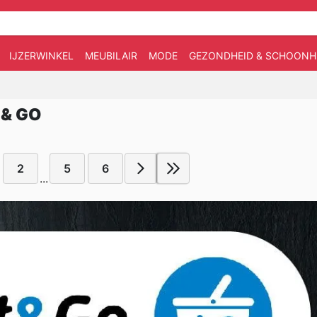
IJZERWINKEL
MEUBILAIR
MODE
GEZONDHEID & SCHOONH
 & GO
2
5
6
...