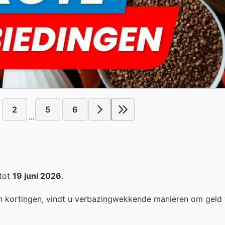
2
5
6
...
tot
19 juni 2026
.
n kortingen, vindt u verbazingwekkende manieren om geld 