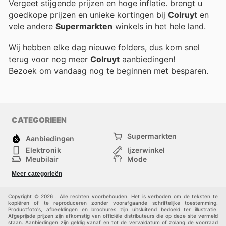
Vergeet stijgende prijzen en hoge inflatie.
brengt u
goedkope prijzen en unieke kortingen bij
Colruyt
en
vele andere
Supermarkten
winkels in het hele land.
Wij hebben elke dag nieuwe folders, dus kom snel
terug voor nog meer
Colruyt
aanbiedingen!
Bezoek
om vandaag nog te beginnen met besparen.
CATEGORIEEN
Supermarkten
Aanbiedingen
Elektronik
Ijzerwinkel
Meubilair
Mode
Gezondheid &
Sport
Meer categorieën
Schoonheid
Kinderen
Huisdieren
Andere
Copyright © 2026 . Alle rechten voorbehouden. Het is verboden om de teksten te
kopiëren of te reproduceren zonder voorafgaande schriftelijke toestemming.
Productfoto's, afbeeldingen en brochures zijn uitsluitend bedoeld ter illustratie.
Afgeprijsde prijzen zijn afkomstig van officiële distributeurs die op deze site vermeld
staan. Aanbiedingen zijn geldig vanaf en tot de vervaldatum of zolang de voorraad