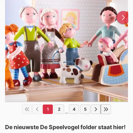
1
2
4
5
...
De nieuwste De Speelvogel folder staat hier!