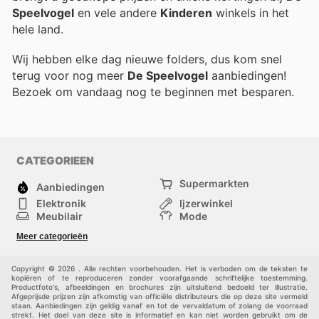
Speelvogel
en vele andere
Kinderen
winkels in het
hele land.
Wij hebben elke dag nieuwe folders, dus kom snel
terug voor nog meer
De Speelvogel
aanbiedingen!
Bezoek
om vandaag nog te beginnen met besparen.
CATEGORIEEN
Supermarkten
Aanbiedingen
Elektronik
Ijzerwinkel
Meubilair
Mode
Gezondheid &
Sport
Meer categorieën
Schoonheid
Kinderen
Huisdieren
Andere
Copyright © 2026 . Alle rechten voorbehouden. Het is verboden om de teksten te
kopiëren of te reproduceren zonder voorafgaande schriftelijke toestemming.
Productfoto's, afbeeldingen en brochures zijn uitsluitend bedoeld ter illustratie.
Afgeprijsde prijzen zijn afkomstig van officiële distributeurs die op deze site vermeld
staan. Aanbiedingen zijn geldig vanaf en tot de vervaldatum of zolang de voorraad
strekt. Het doel van deze site is informatief en kan niet worden gebruikt om de