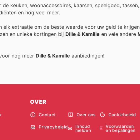
 de keuken, woonaccessoires, kaarsen, speelgoed, tassen, 
diënten en nog veel meer.
an elk extraatje om de beste waarde voor uw geld te krijgen
zen en unieke kortingen bij
Dille & Kamille
en vele andere
g voor nog meer
Dille & Kamille
aanbiedingen!
OVER
k
Contact
Over ons
Cookiebeleid
Inhoud
Voorwaarden
Privacybeleid
melden
en bepalingen