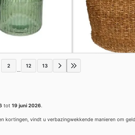
2
12
13
...
6
tot
19 juni 2026
.
n kortingen, vindt u verbazingwekkende manieren om geld