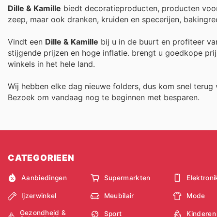
Dille & Kamille
biedt decoratieproducten, producten voor
zeep, maar ook dranken, kruiden en specerijen, bakingre
Vindt een
Dille & Kamille
bij u in de buurt en profiteer v
stijgende prijzen en hoge inflatie.
brengt u goedkope prij
winkels in het hele land.
Wij hebben elke dag nieuwe folders, dus kom snel teru
Bezoek
om vandaag nog te beginnen met besparen.
CATEGORIEEN
Aanbiedingen
Supermarkten
Elektroni
Ijzerwinkel
Meubilair
Mode
Gezondheid &
Sport
Kinderen