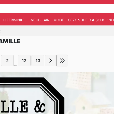
IJZERWINKEL
MEUBILAIR
MODE
GEZONDHEID & SCHOONH
6
AMILLE
2
12
13
...