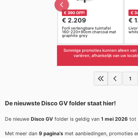
€ 390 OFF!
€ 3
€ 2.209
€ 
Forli verlengbare tuintafel
Livo
160-220x90cm charcoal mat
whit
graphite grey
Sommige promoties kunnen alleen van t
variëren, afhankelijk van uw locat
1
De nieuwste Disco GV folder staat hier!
De nieuwe
Disco GV
folder is geldig van
1 mei 2026
tot
Met meer dan
9 pagina’s
met aanbiedingen, promoties e