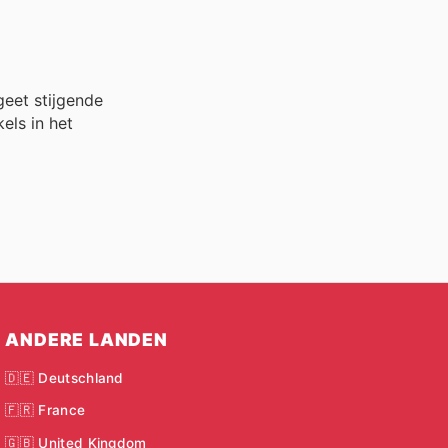
geet stijgende
els in het
ANDERE LANDEN
🇩🇪 Deutschland
🇫🇷 France
🇬🇧 United Kingdom