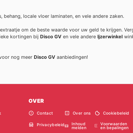
, behang, locale vloer laminaten, en vele andere zaken.
k extraatje om de beste waarde voor uw geld te krijgen. Ver
ieke kortingen bij
Disco GV
en vele andere
Ijzerwinkel
wink
g voor nog meer
Disco GV
aanbiedingen!
OVER
k
Contact
Over ons
Cookiebeleid
Inhoud
Voorwaarden
Privacybeleid
melden
en bepalingen