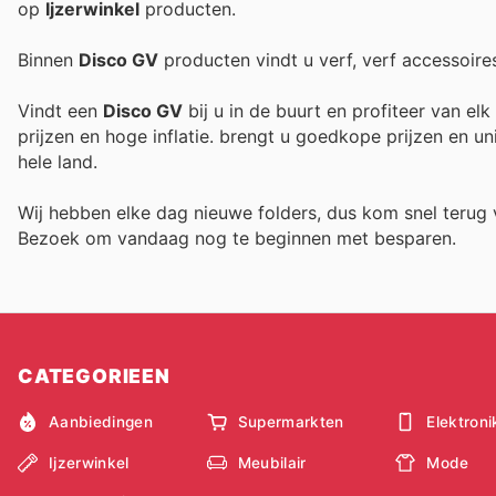
op
Ijzerwinkel
producten.
Binnen
Disco GV
producten vindt u verf, verf accessoires
Vindt een
Disco GV
bij u in de buurt en profiteer van el
prijzen en hoge inflatie.
brengt u goedkope prijzen en un
hele land.
Wij hebben elke dag nieuwe folders, dus kom snel teru
Bezoek
om vandaag nog te beginnen met besparen.
CATEGORIEEN
Aanbiedingen
Supermarkten
Elektroni
Ijzerwinkel
Meubilair
Mode