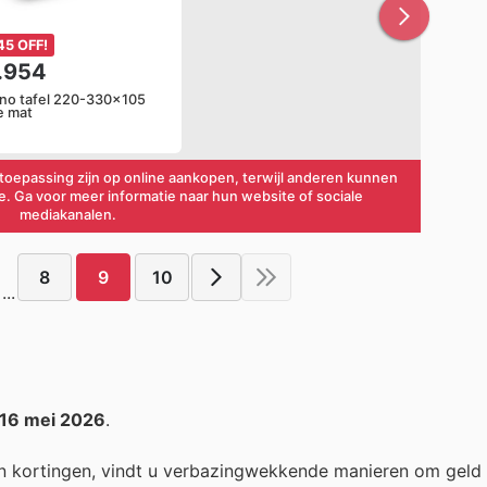
45 OFF!
1.954
rno tafel 220-330x105
e mat
oepassing zijn op online aankopen, terwijl anderen kunnen
ie. Ga voor meer informatie naar hun website of sociale
mediakanalen.
8
9
10
...
16 mei 2026
.
n kortingen, vindt u verbazingwekkende manieren om geld