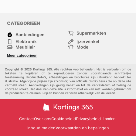
CATEGORIEEN
Supermarkten
Aanbiedingen
Elektronik
Ijzerwinkel
Meubilair
Mode
Gezondheid &
Sport
Meer categorieën
Schoonheid
Kinderen
Huisdieren
Andere
Copyright © 2026 Kortings 365. Alle rechten voorbehouden. Het is verboden om de
teksten te kopiëren of te reproduceren zonder voorafgaande schriftelijke
toestemming. Productfoto's, afbeeldingen en brochures zijn uitsluitend bedoeld ter
illustratie. Afgeprijsde prijzen zijn afkomstig van officiële distributeurs die op deze site
vermeld staan. Aanbiedingen zijn geldig vanaf en tot de vervaldatum of zolang de
voorraad strekt. Het doel van deze site is informatief en kan niet worden gebruikt om
de producten te claimen. Prijzen kunnen variëren afhankelijk van de locatie.
Contact
Over ons
Cookiebeleid
Privacybeleid
Landen
Inhoud melden
Voorwaarden en bepalingen