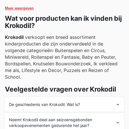
de wekelijkse reclamefolders, brochures en de online
Meer weergeven
catalogus, waar ze vaak exclusieve aanbiedingen en
Wat voor producten kan ik vinden bij
aantrekkelijke promoties ontdekken.
Krokodil?
Krokodil
verkoopt een breed assortiment
kinderproducten die zijn onderverdeeld in de
volgende categorieën: Buitenspelen en Circus,
Miniwereld, Rollenspel en Fantasie, Baby en Peuter,
Bordspellen, Knutselen Bouwonderzoek, Ik verkleed
me als, Lifestyle en Decor, Puzzels en Reizen of
School.
Veelgestelde vragen over Krokodil
De geschiedenis van Krokodil: Wat is?
Krokodil
heeft een grote staat van dienst sinds 1990 in
Neemt Krokodil deel aan seizoensgebonden
Brugge, België waar het zijn winkel heeft. Vanaf het
verkoopevenementen gedurende het jaar?
begin is het bedrijf een referentie geweest in de