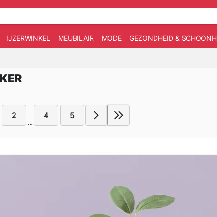
IJZERWINKEL
MEUBILAIR
MODE
GEZONDHEID & SCHOONH
KKER
2
4
5
...