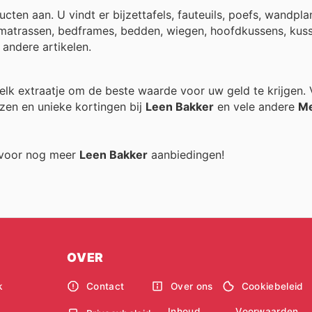
ten aan. U vindt er bijzettafels, fauteuils, poefs, wandpla
matrassen, bedframes, bedden, wiegen, hoofdkussens, kus
e andere artikelen.
n elk extraatje om de beste waarde voor uw geld te krijgen.
zen en unieke kortingen bij
Leen Bakker
en vele andere
Me
g voor nog meer
Leen Bakker
aanbiedingen!
OVER
k
Contact
Over ons
Cookiebeleid
Inhoud
Voorwaarden