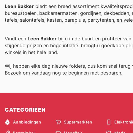
Leen Bakker
biedt een breed assortiment kwaliteitsproduc
bureaustoelen, badkamermatten, gordijnen, dekbedden, 
tafels, salontafels, kasten, paraplu's, partytenten, en vel
Vindt een
Leen Bakker
bij u in de buurt en profiteer va
stijgende prijzen en hoge inflatie.
brengt u goedkope prij
winkels in het hele land.
Wij hebben elke dag nieuwe folders, dus kom snel teru
Bezoek
om vandaag nog te beginnen met besparen.
CATEGORIEEN
Aanbiedingen
Supermarkten
Elektroni
Ijzerwinkel
Meubilair
Mode