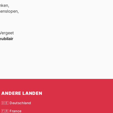
nken,
senslopen,
 Vergeet
ubilair
ANDERE LANDEN
🇩🇪 Deutschland
🇫🇷 France