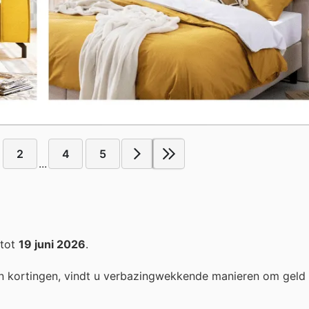
2
4
5
...
tot
19 juni 2026
.
n kortingen, vindt u verbazingwekkende manieren om geld