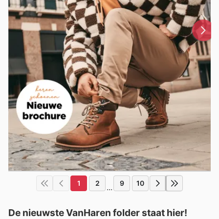
1
2
9
10
...
De nieuwste VanHaren folder staat hier!