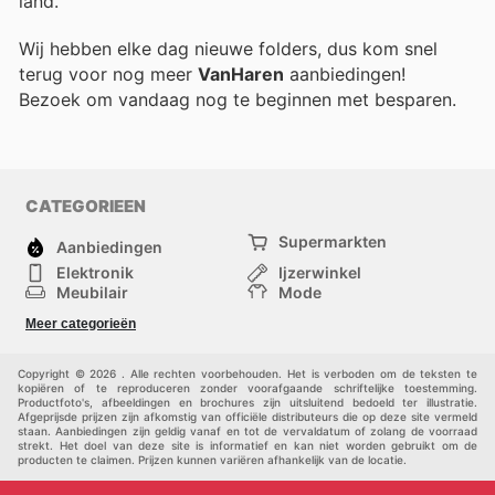
land.
Wij hebben elke dag nieuwe folders, dus kom snel
terug voor nog meer
VanHaren
aanbiedingen!
Bezoek
om vandaag nog te beginnen met besparen.
CATEGORIEEN
Supermarkten
Aanbiedingen
Elektronik
Ijzerwinkel
Meubilair
Mode
Gezondheid &
Sport
Meer categorieën
Schoonheid
Kinderen
Huisdieren
Andere
Copyright © 2026 . Alle rechten voorbehouden. Het is verboden om de teksten te
kopiëren of te reproduceren zonder voorafgaande schriftelijke toestemming.
Productfoto's, afbeeldingen en brochures zijn uitsluitend bedoeld ter illustratie.
Afgeprijsde prijzen zijn afkomstig van officiële distributeurs die op deze site vermeld
staan. Aanbiedingen zijn geldig vanaf en tot de vervaldatum of zolang de voorraad
strekt. Het doel van deze site is informatief en kan niet worden gebruikt om de
producten te claimen. Prijzen kunnen variëren afhankelijk van de locatie.