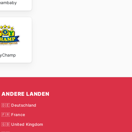
eambaby
oyChamp
ANDERE LANDEN
🇩🇪 Deutschland
🇫🇷 France
🇬🇧 United Kingdom