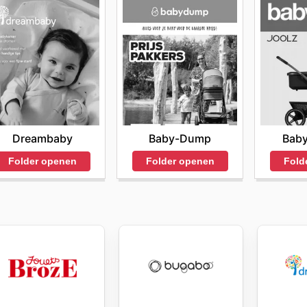
Baby-Dump
Baby
Dreambaby
Folder openen
Fold
Folder openen