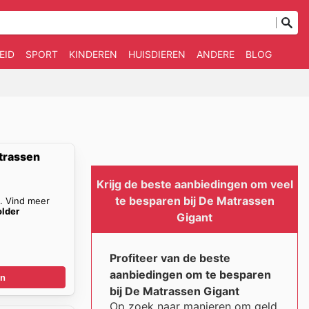
EID
SPORT
KINDEREN
HUISDIEREN
ANDERE
BLOG
trassen
Krijg de beste aanbiedingen om veel
te besparen bij De Matrassen
n. Vind meer
older
Gigant
Profiteer van de beste
aanbiedingen om te besparen
en
bij De Matrassen Gigant
Op zoek naar manieren om geld