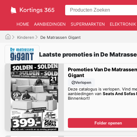
HOME
AANBIEDINGEN
SUPERMARKTEN
ELEKTRONIK
Kinderen
De Matrassen Gigant
Laatste promoties in De Matrasse
Promoties Van De Matrasse
Gigant
Verlopen
Deze catalogus is verlopen. Vind m
aanbiedingen van
Seats And Sofas 
Binnenkort!
Folder openen