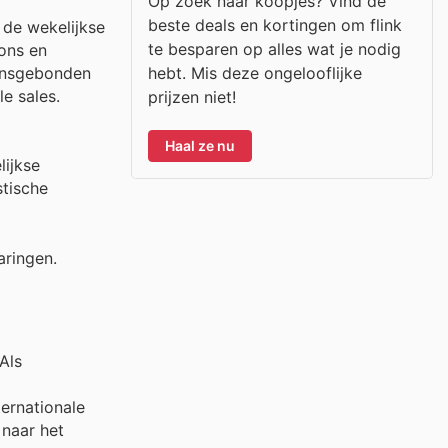
Op zoek naar koopjes? Vind de
beste deals en kortingen om flink
 de wekelijkse
te besparen op alles wat je nodig
ons en
hebt. Mis deze ongelooflijke
oensgebonden
e sales.
prijzen niet!
Haal ze nu
ijkse
stische
aringen.
Als
ernationale
naar het