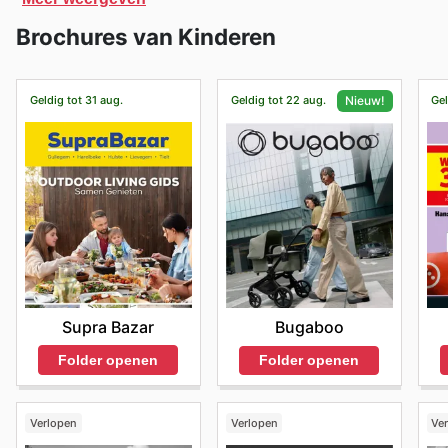
genieten van gratis verzending.
Brochures van Kinderen
Geldig tot 31 aug.
Geldig tot 22 aug.
Gel
Nieuw!
Supra Bazar
Bugaboo
Folder openen
Folder openen
Verlopen
Verlopen
Ve