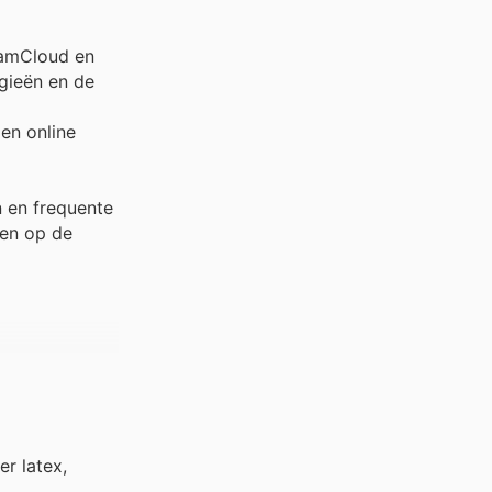
eamCloud en
ogieën en de
en online
 en frequente
 en op de
r latex,