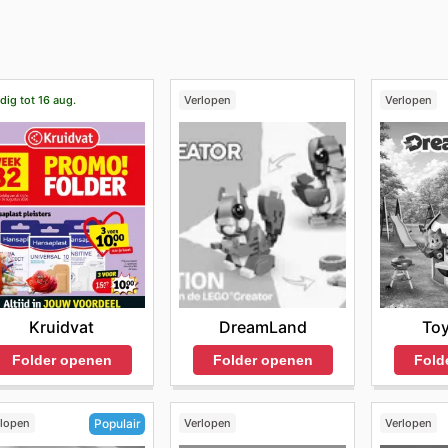
dig tot 16 aug.
Verlopen
Verlopen
Kruidvat
DreamLand
To
Folder openen
Folder openen
Fold
rlopen
Verlopen
Verlopen
Populair