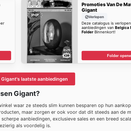
n
Promoties Van De Ma
Gigant
Verlopen
eer
Deze catalogus is verlope
aanbiedingen van
Belgica
Folder
Binnenkort!
Folder open
Gigant's laatste aanbiedingen
ssen Gigant?
 winkel waar ze steeds slim kunnen besparen op hun aankop
 producten, maar zorgen er ook voor dat dit steeds aan de 
r scherpe aanbiedingen, exclusieve sales en een breed scal
ierig als voordelig is.