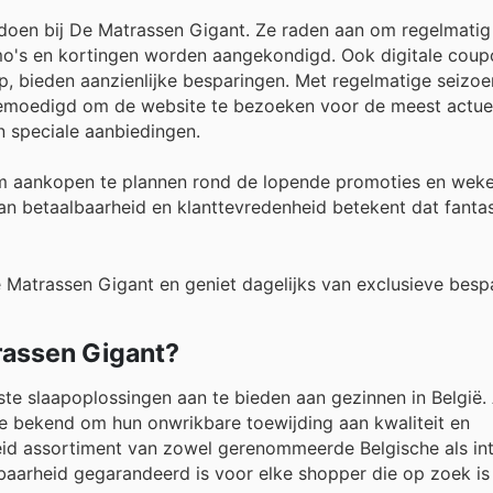
 doen bij De Matrassen Gigant. Ze raden aan om regelmatig
mo's en kortingen worden aangekondigd. Ook digitale coup
pp, bieden aanzienlijke besparingen. Met regelmatige seiz
ngemoedigd om de website te bezoeken voor de meest actuel
n speciale aanbiedingen.
m aankopen te plannen rond de lopende promoties en wekel
an betaalbaarheid en klanttevredenheid betekent dat fanta
e Matrassen Gigant en geniet dagelijks van exclusieve besp
rassen Gigant?
te slaapoplossingen aan te bieden aan gezinnen in België. 
ze bekend om hun onwrikbare toewijding aan kwaliteit en
eid assortiment van zowel gerenommeerde Belgische als int
arheid gegarandeerd is voor elke shopper die op zoek is 