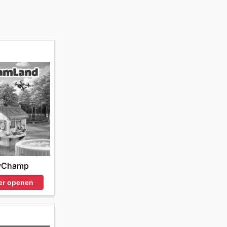
yChamp
er openen