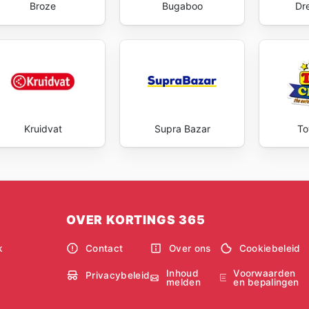
Broze
Bugaboo
Dr
Kruidvat
Supra Bazar
T
OVER KORTINGS 365
k
Contact
Over ons
Cookiebeleid
Inhoud
Voorwaarden
Privacybeleid
melden
en bepalingen