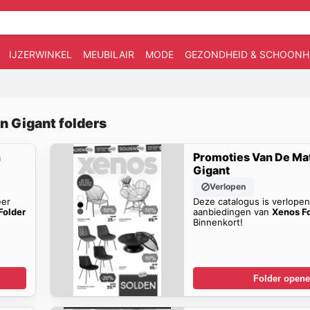
IJZERWINKEL
MEUBILAIR
MODE
GEZONDHEID & SCHOONH
n Gigant folders
n
Promoties Van De Ma
Gigant
Verlopen
eer
Deze catalogus is verlope
Folder
aanbiedingen van
Xenos F
Binnenkort!
Folder open