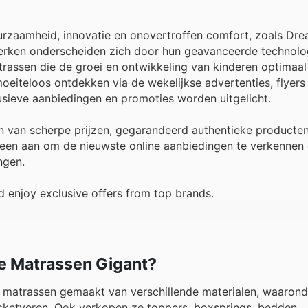
urzaamheid, innovatie en onovertroffen comfort, zoals Dr
e merken onderscheiden zich door hun geavanceerde technol
atrassen die de groei en ontwikkeling van kinderen optimaal
iteloos ontdekken via de wekelijkse advertenties, flyers 
usieve aanbiedingen en promoties worden uitgelicht.
n van scherpe prijzen, gegarandeerd authentieke producten
reen aan om de nieuwste online aanbiedingen te verkennen
ngen.
 enjoy exclusive offers from top brands.
De Matrassen Gigant?
matrassen gemaakt van verschillende materialen, waaronde
ocketveren. Ook verkopen ze toppers, boxsprings, bedden,