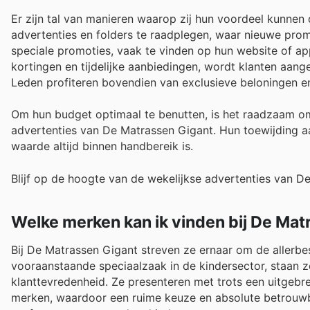
Er zijn tal van manieren waarop zij hun voordeel kunnen
advertenties en folders te raadplegen, waar nieuwe pro
speciale promoties, vaak te vinden op hun website of a
kortingen en tijdelijke aanbiedingen, wordt klanten aa
Leden profiteren bovendien van exclusieve beloningen e
Om hun budget optimaal te benutten, is het raadzaam o
advertenties van De Matrassen Gigant. Hun toewijding a
waarde altijd binnen handbereik is.
Blijf op de hoogte van de wekelijkse advertenties van D
Welke merken kan ik vinden bij De Mat
Bij De Matrassen Gigant streven ze ernaar om de allerbes
vooraanstaande speciaalzaak in de kindersector, staan 
klanttevredenheid. Ze presenteren met trots een uitgebr
merken, waardoor een ruime keuze en absolute betrouwba