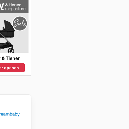
 & Tiener
er openen