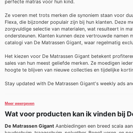
perfecte matras voor hun kind.
Ze voeren met trots merken die synoniem staan voor du
Flexa, die bijzonder populair zijn bij hun klanten. Dez
zorgvuldige selectie van materialen, wat resulteert in m
ondersteunen. Klanten kunnen deze vertrouwde namen moe
catalogi van De Matrassen Gigant, waar regelmatig excl
Het kiezen voor De Matrassen Gigant betekent profitere
sales van hun meest geliefde merken. Ze moedigen iede
hoogte te blijven van nieuwe collecties en tijdelijke korti
Stay updated with De Matrassen Gigant's weekly ads and
Meer weergeven
Wat voor producten kan ik vinden bij 
De Matrassen Gigant
Aanbiedingen een breed scala aan 
koudschuim, traagschuim, polyether, Bonell veren, en p