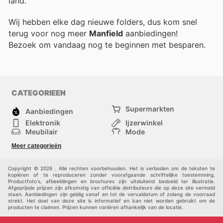
land.
Wij hebben elke dag nieuwe folders, dus kom snel
terug voor nog meer
Manfield
aanbiedingen!
Bezoek
om vandaag nog te beginnen met besparen.
CATEGORIEEN
Supermarkten
Aanbiedingen
Elektronik
Ijzerwinkel
Meubilair
Mode
Gezondheid &
Sport
Meer categorieën
Schoonheid
Kinderen
Huisdieren
Andere
Copyright © 2026 . Alle rechten voorbehouden. Het is verboden om de teksten te
kopiëren of te reproduceren zonder voorafgaande schriftelijke toestemming.
Productfoto's, afbeeldingen en brochures zijn uitsluitend bedoeld ter illustratie.
Afgeprijsde prijzen zijn afkomstig van officiële distributeurs die op deze site vermeld
staan. Aanbiedingen zijn geldig vanaf en tot de vervaldatum of zolang de voorraad
strekt. Het doel van deze site is informatief en kan niet worden gebruikt om de
producten te claimen. Prijzen kunnen variëren afhankelijk van de locatie.