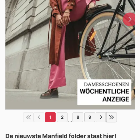
1
2
8
9
...
De nieuwste Manfield folder staat hier!