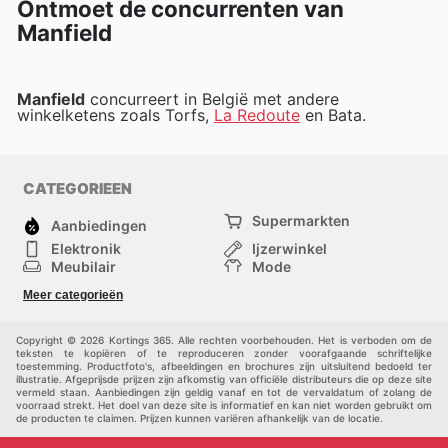
Ontmoet de concurrenten van
Manfield
Manfield
concurreert in België met andere
winkelketens zoals Torfs,
La Redoute
en Bata.
CATEGORIEEN
Supermarkten
Aanbiedingen
Elektronik
Ijzerwinkel
Meubilair
Mode
Gezondheid &
Sport
Meer categorieën
Schoonheid
Kinderen
Huisdieren
Andere
Copyright © 2026 Kortings 365. Alle rechten voorbehouden. Het is verboden om de
teksten te kopiëren of te reproduceren zonder voorafgaande schriftelijke
toestemming. Productfoto's, afbeeldingen en brochures zijn uitsluitend bedoeld ter
illustratie. Afgeprijsde prijzen zijn afkomstig van officiële distributeurs die op deze site
vermeld staan. Aanbiedingen zijn geldig vanaf en tot de vervaldatum of zolang de
voorraad strekt. Het doel van deze site is informatief en kan niet worden gebruikt om
de producten te claimen. Prijzen kunnen variëren afhankelijk van de locatie.