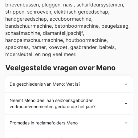
brievenbussen, pluggen, naisl, schuifdeursystemen,
strippen, schroeven, elektrisch gereedschap,
handgereedschap, accuboormachine,
bandschuurmachine, betonboormachine, beugelzaag,
schaafmachine, diamantslijpschijf,
handpalmschuurmachine, houtboormachine,
spackmes, hamer, koevoet, gasbrander, beitels,
moersleutel, en nog veel meer.
Veelgestelde vragen over Meno
De geschiedenis van Meno: Wat is?
Meno
werd in 1947 in Luxemburg opgericht. Vanaf het
Neemt Meno deel aan seizoensgebonden
begin is
Meno
een inkoopcoöperatie geweest voor
verkoopevenementen gedurende het jaar?
onafhankelijke ijzerwarenhandelaren, die hen een breed
assortiment hoogwaardige gereedschappen en
Ja, Meno neemt zeker deel aan talrijke
ijzerwaren van de toonaangevende merken op de markt
Promoties in reclamefolders Meno
seizoensgebonden promoties gedurende het hele jaar,
aanbood. In de daaropvolgende jaren onderging
Meno
waardoor u kunt besparen op uw aankopen. Op onze
een sterk expansieproces en ging het buiten de
Meno
is een Luxemburgs bedrijf dat zich richt op de
website vindt u de meest actuele
weekadvertenties
,