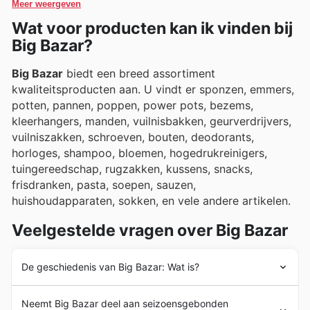
Meer weergeven
bestemming voor al hun winkelbehoeften.
Wat voor producten kan ik vinden bij
Big Bazar?
Big Bazar
biedt een breed assortiment
kwaliteitsproducten aan. U vindt er sponzen, emmers,
potten, pannen, poppen, power pots, bezems,
kleerhangers, manden, vuilnisbakken, geurverdrijvers,
vuilniszakken, schroeven, bouten, deodorants,
horloges, shampoo, bloemen, hogedrukreinigers,
tuingereedschap, rugzakken, kussens, snacks,
frisdranken, pasta, soepen, sauzen,
huishoudapparaten, sokken, en vele andere artikelen.
Veelgestelde vragen over Big Bazar
De geschiedenis van Big Bazar: Wat is?
Big Bazar
werd opgericht in 2007 door Blokker Holding
Neemt Big Bazar deel aan seizoensgebonden
om te concurreren op de markt voor huishoudelijke