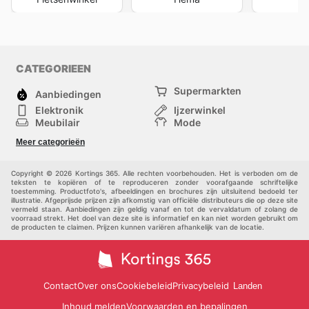
CATEGORIEEN
Supermarkten
Aanbiedingen
Elektronik
Ijzerwinkel
Meubilair
Mode
Gezondheid &
Sport
Meer categorieën
Schoonheid
Kinderen
Huisdieren
Andere
Copyright © 2026 Kortings 365. Alle rechten voorbehouden. Het is verboden om de
teksten te kopiëren of te reproduceren zonder voorafgaande schriftelijke
toestemming. Productfoto's, afbeeldingen en brochures zijn uitsluitend bedoeld ter
illustratie. Afgeprijsde prijzen zijn afkomstig van officiële distributeurs die op deze site
vermeld staan. Aanbiedingen zijn geldig vanaf en tot de vervaldatum of zolang de
voorraad strekt. Het doel van deze site is informatief en kan niet worden gebruikt om
de producten te claimen. Prijzen kunnen variëren afhankelijk van de locatie.
Contact
Over ons
Cookiebeleid
Privacybeleid
Landen
Inhoud melden
Voorwaarden en bepalingen