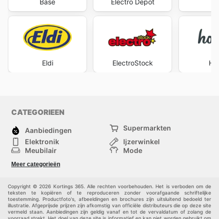
Base
Electro Depot
Ex
Eldi
ElectroStock
Ho
CATEGORIEEN
Supermarkten
Aanbiedingen
Elektronik
Ijzerwinkel
Meubilair
Mode
Gezondheid &
Sport
Meer categorieën
Schoonheid
Kinderen
Huisdieren
Andere
Copyright © 2026 Kortings 365. Alle rechten voorbehouden. Het is verboden om de
teksten te kopiëren of te reproduceren zonder voorafgaande schriftelijke
toestemming. Productfoto's, afbeeldingen en brochures zijn uitsluitend bedoeld ter
illustratie. Afgeprijsde prijzen zijn afkomstig van officiële distributeurs die op deze site
vermeld staan. Aanbiedingen zijn geldig vanaf en tot de vervaldatum of zolang de
voorraad strekt. Het doel van deze site is informatief en kan niet worden gebruikt om