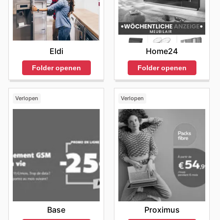
Eldi
Home24
Folder openen
Folder openen
Verlopen
Verlopen
Base
Proximus