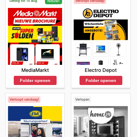
Geldig tot 15 aug.
Verloopt vandaag!
Nieuw!
lokale CampusShop.
Electro Depot
MediaMarkt
Folder openen
Folder openen
Verloopt vandaag!
Verlopen