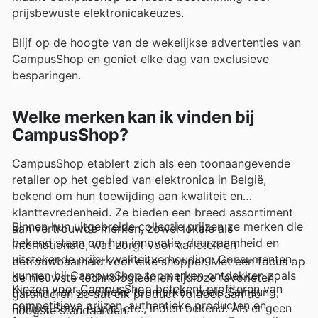
prijsbewuste elektronicakeuzes.
Blijf op de hoogte van de wekelijkse advertenties van
CampusShop en geniet elke dag van exclusieve
besparingen.
Welke merken kan ik vinden bij
CampusShop?
CampusShop etablert zich als een toonaangevende
retailer op het gebied van elektronica in België,
bekend om hun toewijding aan kwaliteit en
klanttevredenheid. Ze bieden een breed assortiment
Binnen hun uitgebreide collectie prijzen ze merken die
aan vertrouwde merken, zowel lokale als
bekend staan om hun innovatie, duurzaamheid en
internationale, wat zorgt voor variëteit en
uitstekende prijs-kwaliteitverhouding. Consumenten
betrouwbaarheid voor elke shopper. Met een focus op
kunnen bij CampusShop topmerken ontdekken zoals
de nieuwste technologieën en tijdloze favorieten,
Kiezen voor CampusShop betekent profiteren van
[Noem hier specifieke topmerken zoals Samsung,
garanderen ze dat elk product voldoet aan de
competitieve prijzen, authentieke producten en
Philips, Sony, Apple, etc., indien bekend. Als er geen
hoogste standaarden.