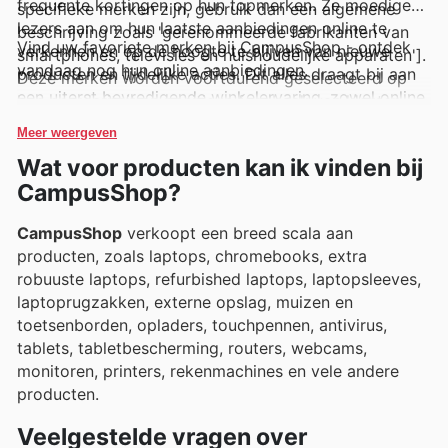
frequente kortingen op hun topmerken. Ze moedigen
specifieke merken zijn, gebruik dan een algemene
lezers aan om hun laatste aanbiedingen online te
beschrijving zoals 'gerenommeerde fabrikanten van
Vind uw favoriete merken bij CampusShop - ontdek
verkennen en op de hoogte te blijven van nieuwe
smartphones, televisies en huishoudelijke apparaten'].
vandaag nog hun online aanbiedingen.
producten en tijdelijke acties. Dit alles draagt bij aan
Deze merken worden voortdurend geselecteerd op
een uiterst bevredigende winkelervaring, zowel online
hun populariteit en positieve feedback van klanten.
als in hun fysieke winkels.
Klanten kunnen deze merken eenvoudig terugvinden
Meer weergeven
via de wekelijkse advertenties, flyers en online
Wat voor producten kan ik vinden bij
catalogi van CampusShop, die regelmatig exclusieve
CampusShop?
aanbiedingen en promoties bevatten.
CampusShop
verkoopt een breed scala aan
producten, zoals laptops, chromebooks, extra
robuuste laptops, refurbished laptops, laptopsleeves,
laptoprugzakken, externe opslag, muizen en
toetsenborden, opladers, touchpennen, antivirus,
tablets, tabletbescherming, routers, webcams,
monitoren, printers, rekenmachines en vele andere
producten.
Veelgestelde vragen over