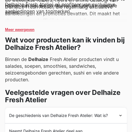
Delhaize Fresh Atelier en profiteer van exclusieve
blijven van nieuwe producten en tijdelijke speciale
Delhaize Fresh Atelier, die regelmatig exclusieve
aanbiedingen van topmerken.
acties.
aanbiedingen en promoties bevatten. Dit maakt het
shoppen zowel efficiënt als voordelig.
Meer weergeven
Wat voor producten kan ik vinden bij
Delhaize Fresh Atelier?
Binnen de
Delhaize
Fresh Atelier producten vindt u
salades, soepen, smoothies, sandwiches,
seizoensgebonden gerechten, sushi en vele andere
producten.
Veelgestelde vragen over Delhaize
Fresh Atelier
De geschiedenis van Delhaize Fresh Atelier: Wat is?
Met zijn ervaring als leider op de Belgische
Neemt Delhaize Fresh Atelier deel aan