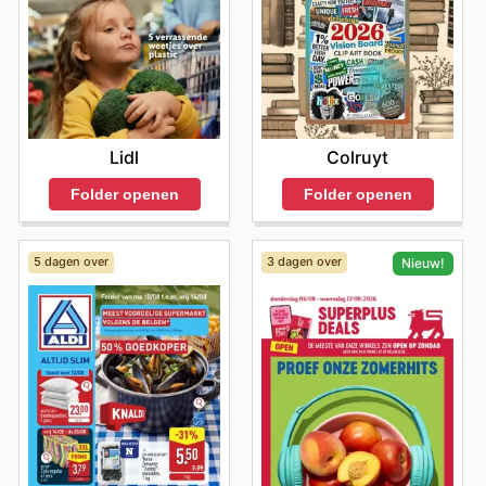
Lidl
Colruyt
Folder openen
Folder openen
5 dagen over
3 dagen over
Nieuw!