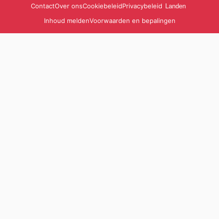
Contact
Over ons
Cookiebeleid
Privacybeleid
Landen
Inhoud melden
Voorwaarden en bepalingen