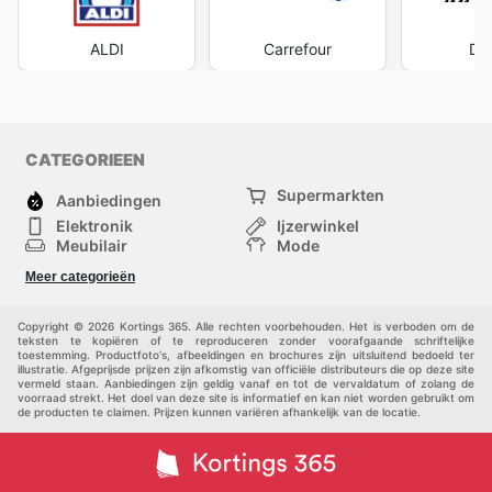
ALDI
Carrefour
Del
CATEGORIEEN
Supermarkten
Aanbiedingen
Elektronik
Ijzerwinkel
Meubilair
Mode
Gezondheid &
Sport
Meer categorieën
Schoonheid
Kinderen
Huisdieren
Andere
Copyright © 2026 Kortings 365. Alle rechten voorbehouden. Het is verboden om de
teksten te kopiëren of te reproduceren zonder voorafgaande schriftelijke
toestemming. Productfoto's, afbeeldingen en brochures zijn uitsluitend bedoeld ter
illustratie. Afgeprijsde prijzen zijn afkomstig van officiële distributeurs die op deze site
vermeld staan. Aanbiedingen zijn geldig vanaf en tot de vervaldatum of zolang de
voorraad strekt. Het doel van deze site is informatief en kan niet worden gebruikt om
de producten te claimen. Prijzen kunnen variëren afhankelijk van de locatie.