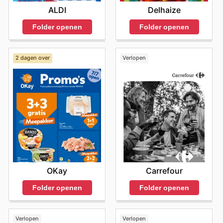
ALDI
Delhaize
Folder openen
Folder openen
2 dagen over
Verlopen
OKay
Carrefour
Folder openen
Folder openen
Verlopen
Verlopen