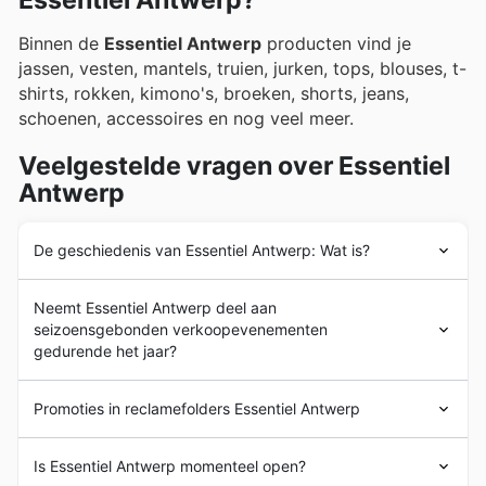
Essentiel Antwerp?
Binnen de
Essentiel Antwerp
producten vind je
jassen, vesten, mantels, truien, jurken, tops, blouses, t-
shirts, rokken, kimono's, broeken, shorts, jeans,
schoenen, accessoires en nog veel meer.
Veelgestelde vragen over Essentiel
Antwerp
De geschiedenis van Essentiel Antwerp: Wat is?
Essentiel Antwerp
ontstond in 1999 toen Esfan en Inge
Neemt Essentiel Antwerp deel aan
een T-shirtcollectie lanceerden. Een jaar later werd de
seizoensgebonden verkoopevenementen
eerste winkel in Antwerpen geopend. Tegenwoordig is
gedurende het jaar?
het bedrijf uitgegroeid tot een wereldwijd merk met een
krachtige boodschap van liefde, plezier en kleurrijke
Zeker, Essentiel Antwerp neemt deel aan verschillende
verrassingen.
Promoties in reclamefolders Essentiel Antwerp
seizoensgebonden uitverkoopacties gedurende het jaar.
Op onze website kunt u de nieuwste wekelijkse
Essentiel Antwerp
is een uniek Belgisch
modemerk
,
advertenties, brochures en kortingsbonnen van
Is Essentiel Antwerp momenteel open?
met meer dan 18 winkels over het hele land, dat staat
Essentiel Antwerp bekijken, naast de aanbiedingen van