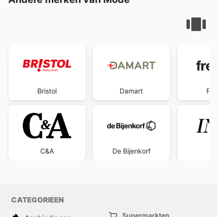
Bristol
Damart
Fre
C&A
De Bijenkorf
I
CATEGORIEEN
Supermarkten