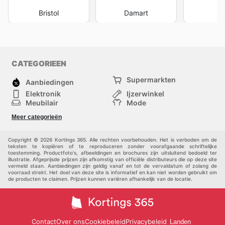
Bristol
Damart
I
CATEGORIEEN
Supermarkten
Aanbiedingen
Elektronik
Ijzerwinkel
Meubilair
Mode
Gezondheid &
Sport
Meer categorieën
Schoonheid
Kinderen
Huisdieren
Andere
Copyright © 2026 Kortings 365. Alle rechten voorbehouden. Het is verboden om de
teksten te kopiëren of te reproduceren zonder voorafgaande schriftelijke
toestemming. Productfoto's, afbeeldingen en brochures zijn uitsluitend bedoeld ter
illustratie. Afgeprijsde prijzen zijn afkomstig van officiële distributeurs die op deze site
vermeld staan. Aanbiedingen zijn geldig vanaf en tot de vervaldatum of zolang de
voorraad strekt. Het doel van deze site is informatief en kan niet worden gebruikt om
de producten te claimen. Prijzen kunnen variëren afhankelijk van de locatie.
Contact
Over ons
Cookiebeleid
Privacybeleid
Landen