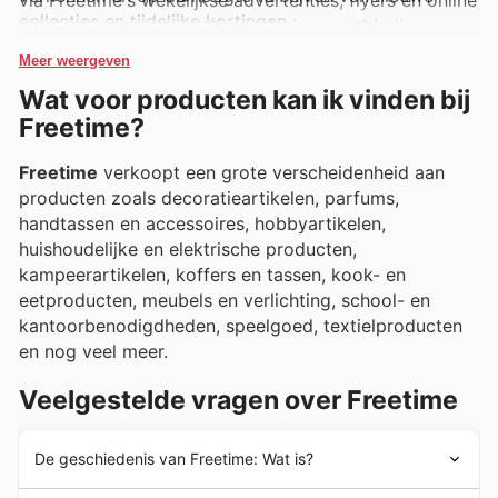
collecties en tijdelijke kortingen.
catalogi, waar regelmatig exclusieve aanbiedingen en
promoties te vinden zijn.
Meer weergeven
Wat voor producten kan ik vinden bij
Freetime?
Freetime
verkoopt een grote verscheidenheid aan
producten zoals decoratieartikelen, parfums,
handtassen en accessoires, hobbyartikelen,
huishoudelijke en elektrische producten,
kampeerartikelen, koffers en tassen, kook- en
eetproducten, meubels en verlichting, school- en
kantoorbenodigdheden, speelgoed, textielproducten
en nog veel meer.
Veelgestelde vragen over Freetime
De geschiedenis van Freetime: Wat is?