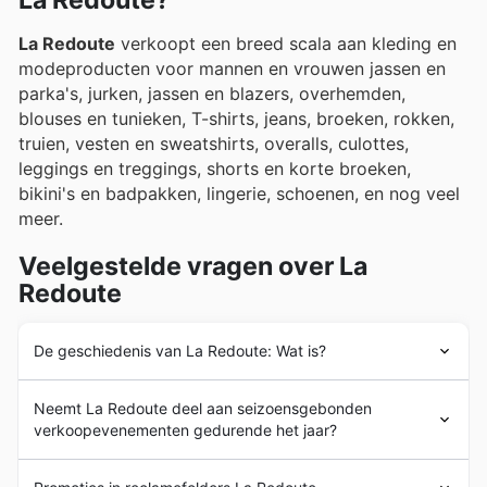
La Redoute?
La Redoute
verkoopt een breed scala aan kleding en
modeproducten voor mannen en vrouwen jassen en
parka's, jurken, jassen en blazers, overhemden,
blouses en tunieken, T-shirts, jeans, broeken, rokken,
truien, vesten en sweatshirts, overalls, culottes,
leggings en treggings, shorts en korte broeken,
bikini's en badpakken, lingerie, schoenen, en nog veel
meer.
Veelgestelde vragen over La
Redoute
De geschiedenis van La Redoute: Wat is?
La Redoute
werd in 1873 in Frankrijk opgericht door
Neemt La Redoute deel aan seizoensgebonden
Charles Mollet met de opening van een textielfabriek in
verkoopevenementen gedurende het jaar?
de Rue
La Redoute
, in de stad Roubaix. Pas in 1928
lanceerde
La Redoute
haar eerste catalogus en richtte
Ja, La Redoute neemt deel aan tal van
het zich officieel op de verkoop van kleding en