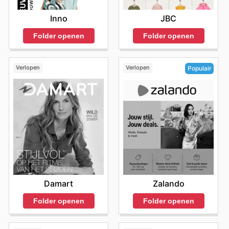
JBC
Inno
Folder openen
Folder openen
Verlopen
Verlopen
Populair
Damart
Zalando
Folder openen
Folder openen