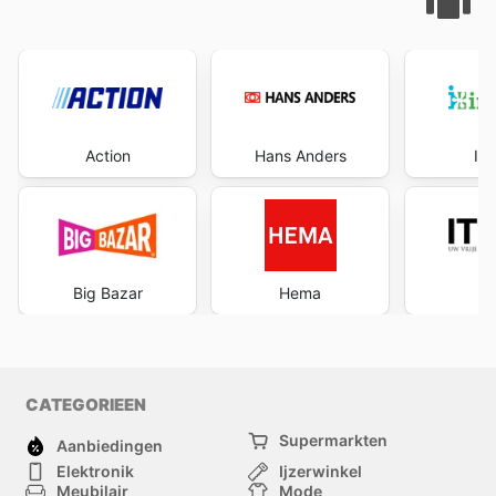
Action
Hans Anders
Int
Big Bazar
Hema
CATEGORIEEN
Supermarkten
Aanbiedingen
Elektronik
Ijzerwinkel
Meubilair
Mode