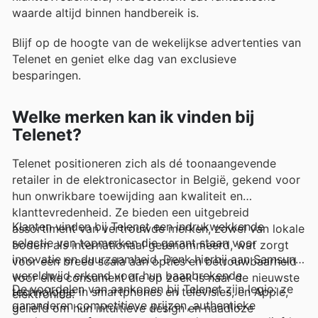
waarde altijd binnen handbereik is.
Blijf op de hoogte van de wekelijkse advertenties van
Telenet en geniet elke dag van exclusieve
besparingen.
Welke merken kan ik vinden bij
Telenet?
Telenet positioneren zich als dé toonaangevende
retailer in de elektronicasector in België, gekend voor
hun onwrikbare toewijding aan kwaliteit en
klanttevredenheid. Ze bieden een uitgebreid
Klanten vinden bij Telenet een indrukwekkende
assortiment van vertrouwde merken, zowel van lokale
selectie van topmerken die garant staan voor
bodem als internationaal gerenommeerd, wat zorgt
innovatie en duurzaamheid. Denk hierbij aan Samsung,
voor een breed scala aan opties en betrouwbaarheid
wereldwijd erkend voor hun baanbrekende
voor elke consument die op zoek is naar de nieuwste
De voordelen van aankopen bij Telenet zijn legio: ze
technologie in smartphones en televisies, en Apple,
elektronica.
garanderen competitieve prijzen, authentieke
geliefd om hun intuïtieve design en naadloze