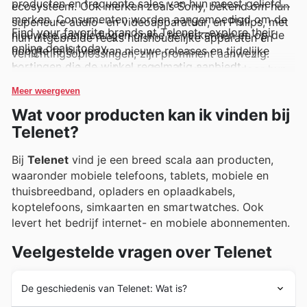
producten en frequente sales van hun meest geliefde
ecosysteem. Ook merken zoals Sony, bekend om hun
merken. Consumenten worden aangemoedigd om de
superieure audio- en videoapparatuur, en Philips, met
Find your favorite brands at Telenet—explore their
nieuwste aanbiedingen online te verkennen en op de
hun uitgebreide reeks huishoudelijke apparaten en
online deals today.
hoogte te blijven van nieuwe releases en tijdelijke
verlichtingsoplossingen, zijn prominent aanwezig.
kortingen die de winkel regelmatig aanbiedt.
Deze populaire merken onderscheiden zich door hun
constante evolutie en de trouw die ze opbouwen bij
Meer weergeven
hun gebruikers. Telenet maakt het eenvoudig om deze
Wat voor producten kan ik vinden bij
merken te ontdekken via hun wekelijkse folders en
Telenet?
online catalogi, waar exclusieve aanbiedingen en
promoties schitteren.
Bij
Telenet
vind je een breed scala aan producten,
waaronder mobiele telefoons, tablets, mobiele en
thuisbreedband, opladers en oplaadkabels,
koptelefoons, simkaarten en smartwatches. Ook
levert het bedrijf internet- en mobiele abonnementen.
Veelgestelde vragen over Telenet
De geschiedenis van Telenet: Wat is?