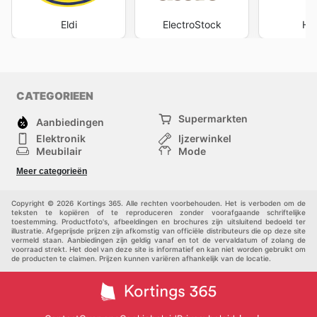
Eldi
ElectroStock
Ho
CATEGORIEEN
Supermarkten
Aanbiedingen
Elektronik
Ijzerwinkel
Meubilair
Mode
Gezondheid &
Sport
Meer categorieën
Schoonheid
Kinderen
Huisdieren
Andere
Copyright © 2026 Kortings 365. Alle rechten voorbehouden. Het is verboden om de
teksten te kopiëren of te reproduceren zonder voorafgaande schriftelijke
toestemming. Productfoto's, afbeeldingen en brochures zijn uitsluitend bedoeld ter
illustratie. Afgeprijsde prijzen zijn afkomstig van officiële distributeurs die op deze site
vermeld staan. Aanbiedingen zijn geldig vanaf en tot de vervaldatum of zolang de
voorraad strekt. Het doel van deze site is informatief en kan niet worden gebruikt om
de producten te claimen. Prijzen kunnen variëren afhankelijk van de locatie.