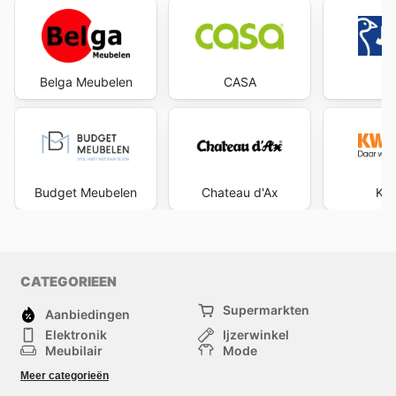
Belga Meubelen
CASA
J
Budget Meubelen
Chateau d'Ax
Kw
CATEGORIEEN
Supermarkten
Aanbiedingen
Elektronik
Ijzerwinkel
Meubilair
Mode
Gezondheid &
Sport
Meer categorieën
Schoonheid
Kinderen
Huisdieren