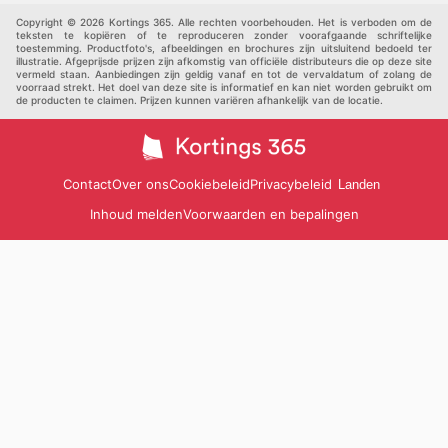
Andere
Copyright © 2026 Kortings 365. Alle rechten voorbehouden. Het is verboden om de
teksten te kopiëren of te reproduceren zonder voorafgaande schriftelijke
toestemming. Productfoto's, afbeeldingen en brochures zijn uitsluitend bedoeld ter
illustratie. Afgeprijsde prijzen zijn afkomstig van officiële distributeurs die op deze site
vermeld staan. Aanbiedingen zijn geldig vanaf en tot de vervaldatum of zolang de
voorraad strekt. Het doel van deze site is informatief en kan niet worden gebruikt om
de producten te claimen. Prijzen kunnen variëren afhankelijk van de locatie.
Contact
Over ons
Cookiebeleid
Privacybeleid
Landen
Inhoud melden
Voorwaarden en bepalingen