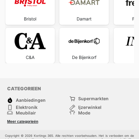
Bristol
Damart
Fre
C&A
De Bijenkorf
I
CATEGORIEEN
Supermarkten
Aanbiedingen
Elektronik
Ijzerwinkel
Meubilair
Mode
Gezondheid &
Sport
Meer categorieën
Schoonheid
Kinderen
Huisdieren
Andere
Copyright © 2026 Kortings 365. Alle rechten voorbehouden. Het is verboden om de