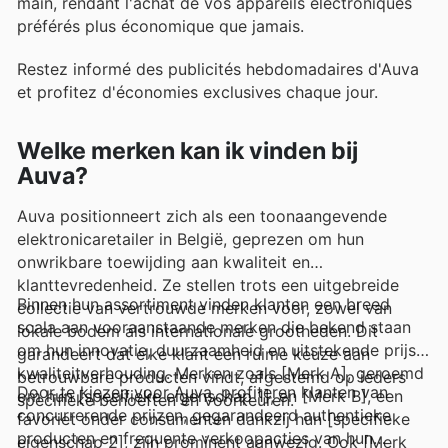
main, rendant l'achat de vos appareils électroniques
préférés plus économique que jamais.
Restez informé des publicités hebdomadaires d'Auva
et profitez d'économies exclusives chaque jour.
Welke merken kan ik vinden bij
Auva?
Auva positionneert zich als een toonaangevende
elektronicaretailer in België, geprezen om hun
onwrikbare toewijding aan kwaliteit en
klanttevredenheid. Ze stellen trots een uitgebreide
Binnen hun assortiment vinden klanten een breed
collectie van vertrouwde merken voor, zowel van
scala aan vooraanstaande merken die bekend staan
lokale bodem als internationale grootheden. Dit
om hun innovatie, duurzaamheid en uitstekende prijs-
garandeert dat elke klant een ruime keuze aan
kwaliteitverhouding. Merken zoals [Merk A], geroemd
betrouwbare producten vindt, afgestemd op ieders
Door te kiezen voor Auva, profiteren klanten van
om hun [specifieke eigenschap 1], en [Merk B], een
specifieke behoeften en voorkeuren.
concurrerende prijzen, gegarandeerd authentieke
favoriet onder consumenten dankzij hun [specifieke
producten en frequente verkoopacties van hun
eigenschap 2], zijn prominent aanwezig. Ook [Merk