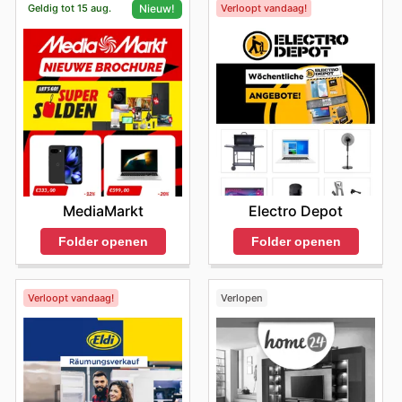
Geldig tot 15 aug.
Verloopt vandaag!
Nieuw!
avant de vous rendre en magasin, vous aidant à
optimiser votre budget et à repérer les
horaires des
magasins
et les options de
retrait en magasin
.
Electro Depot
MediaMarkt
Folder openen
Folder openen
Verloopt vandaag!
Verlopen