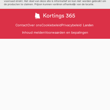
voorraad strekt. Het doel van deze site is informatief en kan niet worden gebruikt om
de producten te claimen. Prijzen kunnen variëren afhankelijk van de locatie.
Contact
Over ons
Cookiebeleid
Privacybeleid
Landen
Inhoud melden
Voorwaarden en bepalingen