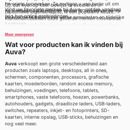
favoriete topmerken. Ze nodigen u van harte uit om
C], dat keer op keer bewijst te excelleren in
Vind uw favoriete merken bij Auva—ontdek vandaag
de nieuwste aanbiedingen online te verkennen en op
[specifieke eigenschap 3], is een populaire keuze.
nog hun online aanbiedingen.
de hoogte te blijven van verse aanwinsten en tijdelijke
Klanten ontdekken deze geliefde merken moeiteloos
kortingen.
via Auva's wekelijkse advertenties, flyers en online
catalogi, waar ze vaak exclusieve deals en
Meer weergeven
aantrekkelijke promoties vinden.
Wat voor producten kan ik vinden bij
Auva?
Auva
verkoopt een grote verscheidenheid aan
producten zoals laptops, desktops, all in ones,
schermen, componenten, processors, grafische
kaarten, moederborden, random access memory,
behuizingen, voedingen, telefoons, tablets,
smartphones, vaste telefoons, hoezen, powerbanks,
autohouders, gadgets, draadloze laders, USB-laders,
switches, repeaters, inkjet- en fotoprinters, SD-
kaarten, interne opslag, USB-sticks, behuizingen en
nog veel meer.