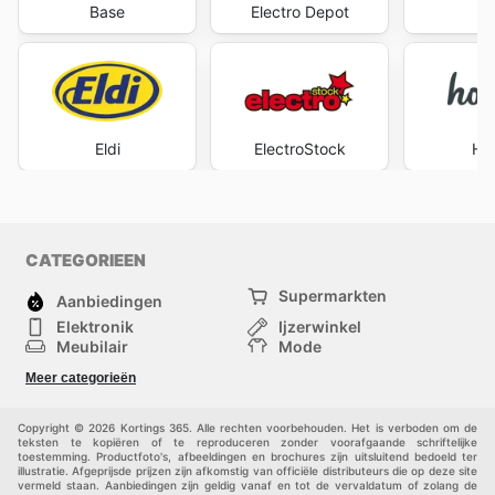
Base
Electro Depot
Ex
Eldi
ElectroStock
Ho
CATEGORIEEN
Supermarkten
Aanbiedingen
Elektronik
Ijzerwinkel
Meubilair
Mode
Gezondheid &
Sport
Meer categorieën
Schoonheid
Kinderen
Huisdieren
Andere
Copyright © 2026 Kortings 365. Alle rechten voorbehouden. Het is verboden om de
teksten te kopiëren of te reproduceren zonder voorafgaande schriftelijke
toestemming. Productfoto's, afbeeldingen en brochures zijn uitsluitend bedoeld ter
illustratie. Afgeprijsde prijzen zijn afkomstig van officiële distributeurs die op deze site
vermeld staan. Aanbiedingen zijn geldig vanaf en tot de vervaldatum of zolang de