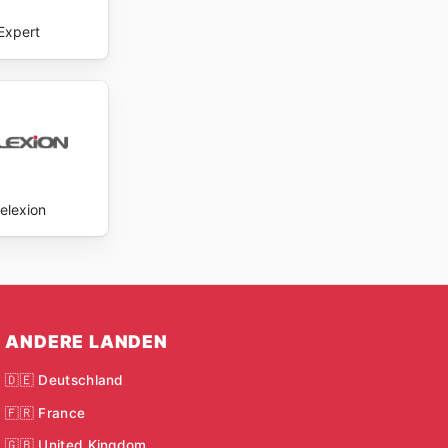
Expert
elexion
ANDERE LANDEN
🇩🇪 Deutschland
🇫🇷 France
🇬🇧 United Kingdom