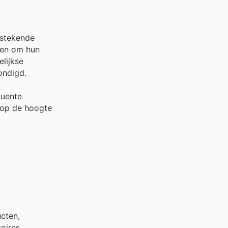
tstekende
zen om hun
lijkse
ondigd.
quente
 op de hoogte
cten,
oires,