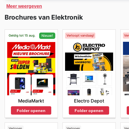
Conrad
heeft een exclusieve online winkel. In de
Con
Meer weergeven
vinden tegen gereduceerde prijzen.
Brochures van Elektronik
Geldig tot 15 aug.
Verloopt vandaag!
Ve
Nieuw!
Electro Depot
MediaMarkt
Folder openen
Folder openen
Verlopen
Verlopen
Ve