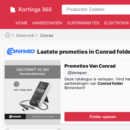
HOME
AANBIEDINGEN
SUPERMARKTEN
ELEKTRONIK
Elektronik
Conrad
Laatste promoties in Conrad fold
Promoties Van Conrad
Verlopen
Deze catalogus is verlopen. Vind m
aanbiedingen van
Conrad folder
Binnenkort!
Folder openen