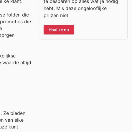
te besparen op alles wat je nodig
lke klant.
hebt. Mis deze ongelooflijke
e folder, die
prijzen niet!
 promoties die
e
Haal ze nu
 zorgen
elijkse
 waarde altijd
d. Ze bieden
en van elke
uze kunt