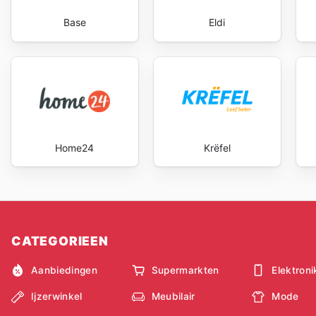
Base
Eldi
Home24
Krëfel
CATEGORIEEN
Aanbiedingen
Supermarkten
Elektroni
Ijzerwinkel
Meubilair
Mode