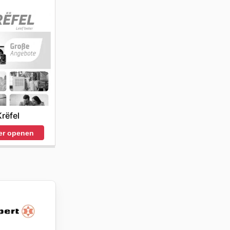
Krëfel
er openen