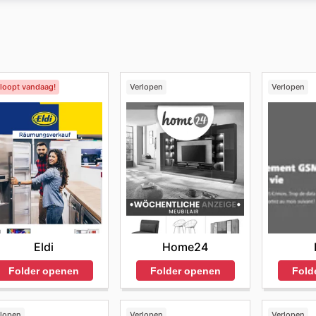
rad
online winkel kunnen klanten een grote selectie produc
rloopt vandaag!
Verlopen
Verlopen
Eldi
Home24
Folder openen
Folder openen
Fold
rlopen
Verlopen
Verlopen