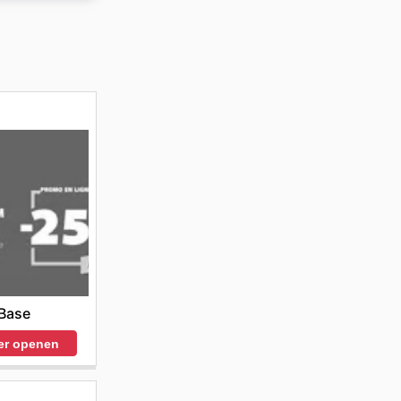
ten
Base
er openen