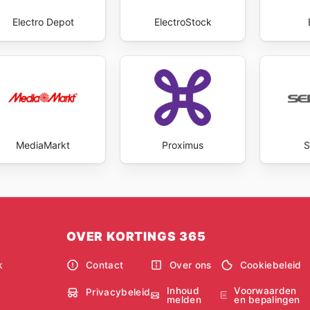
Electro Depot
ElectroStock
MediaMarkt
Proximus
S
OVER KORTINGS 365
k
Contact
Over ons
Cookiebeleid
Inhoud
Voorwaarden
Privacybeleid
melden
en bepalingen