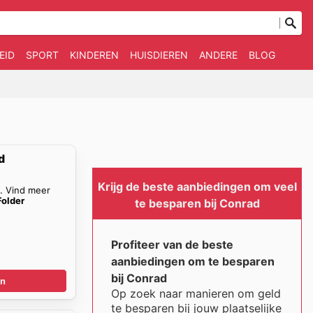
EID
SPORT
KINDEREN
HUISDIEREN
ANDERE
BLOG
d
Krijg de beste aanbiedingen om veel
n. Vind meer
Folder
te besparen bij Conrad
Profiteer van de beste
aanbiedingen om te besparen
bij Conrad
en
Op zoek naar manieren om geld
te besparen bij jouw plaatselijke