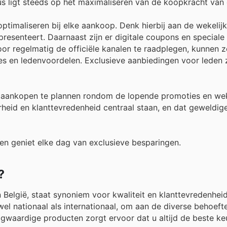
s ligt steeds op het maximaliseren van de koopkracht van e
imaliseren bij elke aankoop. Denk hierbij aan de wekelijks
presenteert. Daarnaast zijn er digitale coupons en speciale
r regelmatig de officiële kanalen te raadplegen, kunnen z
cties en ledenvoordelen. Exclusieve aanbiedingen voor leden
 aankopen te plannen rondom de lopende promoties en wek
eid en klanttevredenheid centraal staan, en dat geweldige
 en geniet elke dag van exclusieve besparingen.
?
 België, staat synoniem voor kwaliteit en klanttevredenhei
l nationaal als internationaal, om aan de diverse behoeft
ogwaardige producten zorgt ervoor dat u altijd de beste ke