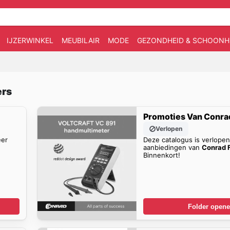
IJZERWINKEL
MEUBILAIR
MODE
GEZONDHEID & SCHOONH
ers
Promoties Van Conra
Verlopen
eer
Deze catalogus is verlope
aanbiedingen van
Conrad 
Binnenkort!
Folder open