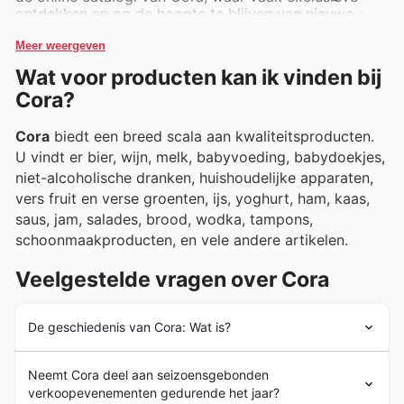
ontdekken en op de hoogte te blijven van nieuwe
aanbiedingen en promoties worden uitgelicht om de
producten en tijdelijke kortingen die de winkelervaring
winkelervaring nog aantrekkelijker te maken.
Meer weergeven
verrijken.
Wat voor producten kan ik vinden bij
Cora?
Cora
biedt een breed scala aan kwaliteitsproducten.
U vindt er bier, wijn, melk, babyvoeding, babydoekjes,
niet-alcoholische dranken, huishoudelijke apparaten,
vers fruit en verse groenten, ijs, yoghurt, ham, kaas,
saus, jam, salades, brood, wodka, tampons,
schoonmaakproducten, en vele andere artikelen.
Veelgestelde vragen over Cora
De geschiedenis van Cora: Wat is?
Cora
werd in 1974 opgericht in België. Het idee achter
Neemt Cora deel aan seizoensgebonden
het bedrijf was om een handigere manier van winkelen
verkoopevenementen gedurende het jaar?
aan te bieden, door een plaats aan te bieden waar