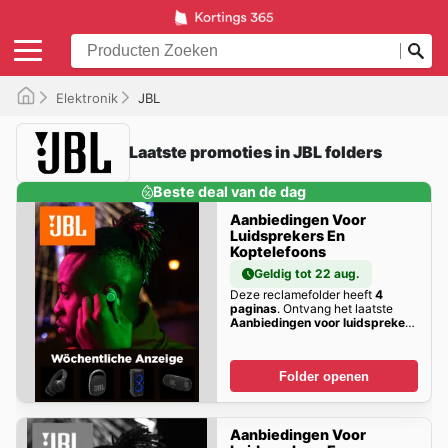
Elektronik
JBL
Laatste promoties in JBL folders
Beste deal van de dag
Aanbiedingen Voor
Luidsprekers En
Koptelefoons
Geldig tot 22 aug.
Deze reclamefolder heeft
4
paginas
. Ontvang het laatste
Aanbiedingen voor luidsprekers
en koptelefoons
kortings hier!
Folder openen
Aanbiedingen Voor